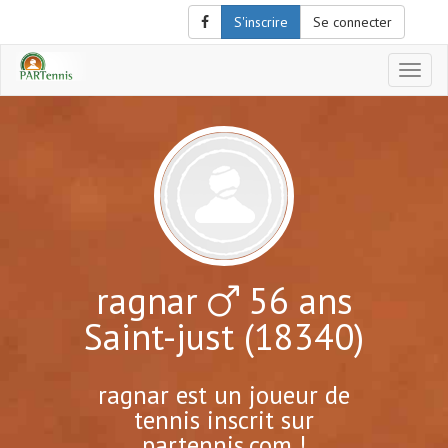
S'inscrire
Se connecter
Affich
le
menu
de
naviga
ragnar
56 ans
Saint-just (18340)
ragnar est un joueur de
tennis inscrit sur
partennis.com !