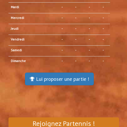
Mardi
-
-
-
-
Mercredi
-
-
-
-
Jeudi
-
-
-
-
Vendredi
-
-
-
-
Samedi
-
-
-
-
Dimanche
-
-
-
-
Lui proposer une partie !
Rejoignez Partennis !