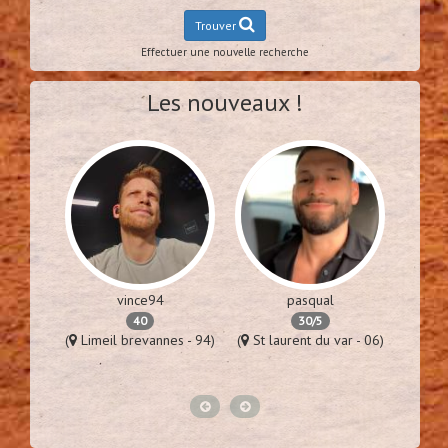
Trouver
Effectuer une nouvelle recherche
Les nouveaux !
vince94
pasqual
40
30/5
92)
(
Limeil brevannes - 94)
(
St laurent du var - 06)
(
P