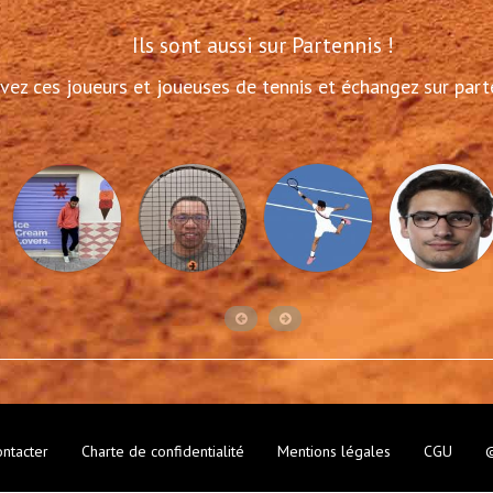
Ils sont aussi sur Partennis !
vez ces joueurs et joueuses de tennis et échangez sur part
ntacter
Charte de confidentialité
Mentions légales
CGU
©