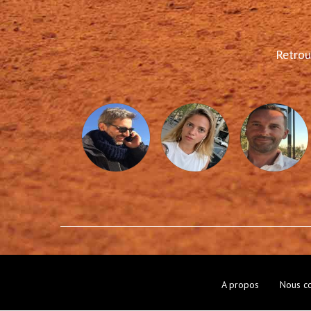
Retrou
A propos
Nous co