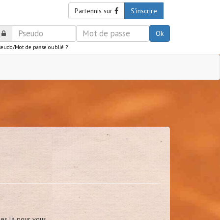
Partennis sur
S'inscrire
Ok
seudo/Mot de passe oublié ?
mes là pour vous