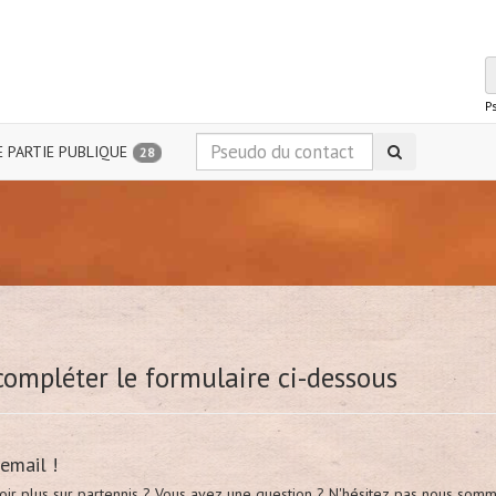
P
 PARTIE PUBLIQUE
28
compléter le formulaire ci-dessous
email !
oir plus sur partennis ? Vous avez une question ? N'hésitez pas nous som