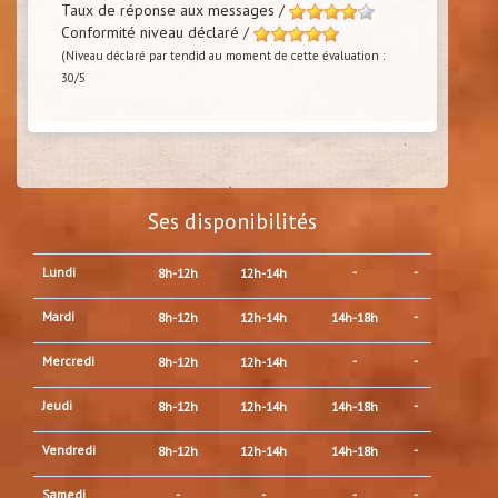
Taux de réponse aux messages /
Conformité niveau déclaré /
(Niveau déclaré par tendid au moment de cette évaluation :
30/5
Ses disponibilités
Lundi
-
-
8h-12h
12h-14h
Mardi
-
8h-12h
12h-14h
14h-18h
Mercredi
-
-
8h-12h
12h-14h
Jeudi
-
8h-12h
12h-14h
14h-18h
Vendredi
-
8h-12h
12h-14h
14h-18h
Samedi
-
-
-
-