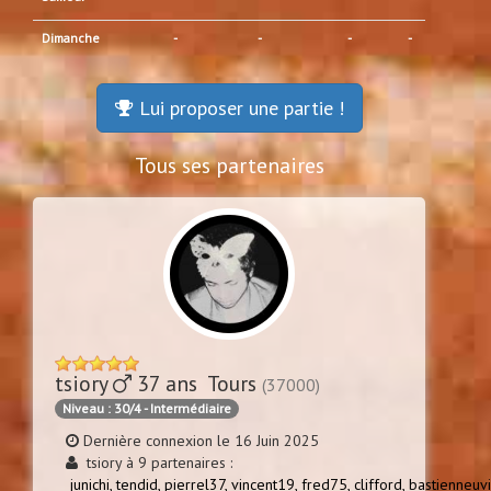
Dimanche
-
-
-
-
Lui proposer une partie !
Tous ses partenaires
tsiory
37 ans Tours
(37000)
Niveau : 30/4 - Intermédiaire
Dernière connexion le 16 Juin 2025
tsiory à 9 partenaires :
junichi,
tendid,
pierrel37,
vincent19,
fred75,
clifford,
bastienneuvi