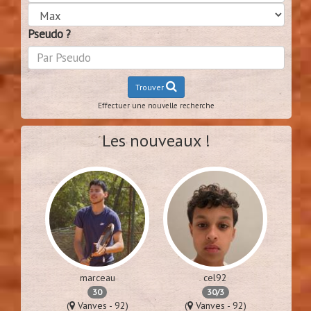
Pseudo ?
Trouver
Effectuer une nouvelle recherche
Les nouveaux !
marceau
cel92
30
30/3
76)
(
Vanves - 92)
(
Vanves - 92)
(
Lime