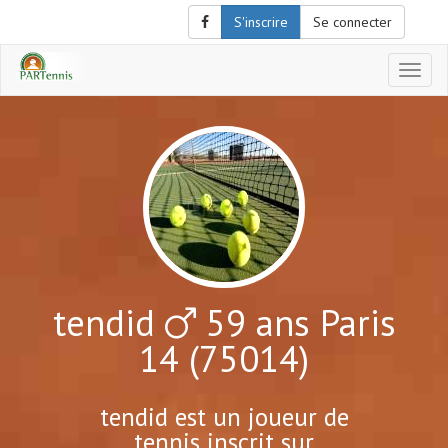
S'inscrire
Se connecter
Affich
le
menu
de
naviga
tendid
59 ans Paris
14 (75014)
tendid est un joueur de
tennis inscrit sur