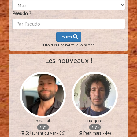
Pseudo ?
Trouver
Effectuer une nouvelle recherche
Les nouveaux !
pasqual
ruggero
30/5
30/3
es - 94)
(
St laurent du var - 06)
(
Petit mars - 44)
(