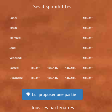
Ses disponibilités
Lundi
-
-
-
18h-22h
Mardi
-
-
-
18h-22h
Mercredi
-
-
-
18h-22h
Jeudi
-
-
-
18h-22h
Vendredi
-
-
-
18h-22h
Samedi
8h-12h
12h-14h
14h-18h
18h-22h
Dimanche
8h-12h
12h-14h
14h-18h
18h-22h
Lui proposer une partie !
Tous ses partenaires