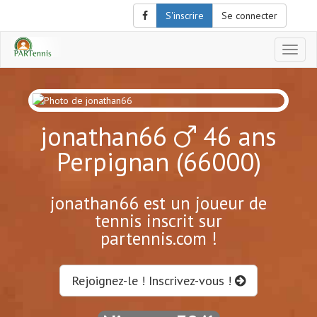
S'inscrire
Se connecter
Affich
le
menu
de
naviga
jonathan66
46 ans
Perpignan (66000)
jonathan66 est un joueur de
tennis inscrit sur
partennis.com !
Rejoignez-le ! Inscrivez-vous !