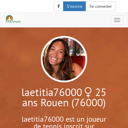
S'inscrire
Se connecter
Affich
le
menu
de
naviga
laetitia76000
25
ans Rouen (76000)
laetitia76000 est un joueur
de tennis inscrit sur