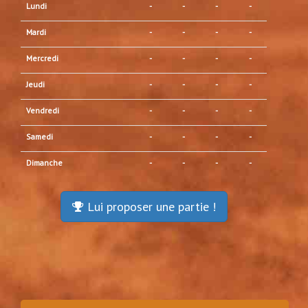
Lundi
-
-
-
-
Mardi
-
-
-
-
Mercredi
-
-
-
-
Jeudi
-
-
-
-
Vendredi
-
-
-
-
Samedi
-
-
-
-
Dimanche
-
-
-
-
Lui proposer une partie !