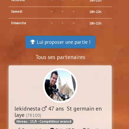
18h-22h
Samedi
-
-
-
18h-22h
Dimanche
-
-
-
18h-22h
Lui proposer une partie !
Tous ses partenaires
lekidnesta
47 ans St germain en
laye
(78100)
Niveau : 15/5 - Compétiteur avancé