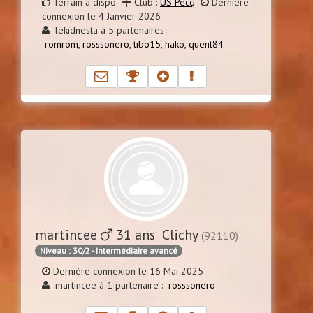
Terrain à dispo
Club :
US Pecq
Dernière
connexion le 4 Janvier 2026
lekidnesta à 5 partenaires :
romrom,
rosssonero,
tibo15,
hako,
quent84
martincee
31 ans Clichy
(92110)
Niveau : 30/2 - Intermédiaire avancé
Dernière connexion le 16 Mai 2025
martincee à 1 partenaire :
rosssonero