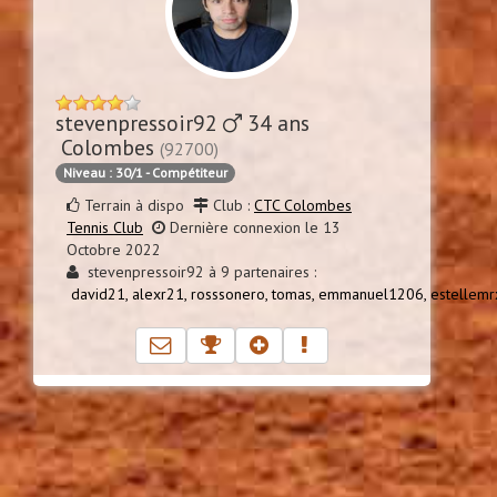
stevenpressoir92
34 ans
Colombes
(92700)
Niveau : 30/1 - Compétiteur
Terrain à dispo
Club :
CTC Colombes
Tennis Club
Dernière connexion le 13
Octobre 2022
stevenpressoir92 à 9 partenaires :
david21,
alexr21,
rosssonero,
tomas,
emmanuel1206,
estellemr