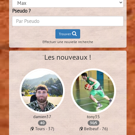
Pseudo ?
Trouver
Effectuer une nouvelle recherche
Les nouveaux !
damien37
tony35
40
30/5
57)
(
Tours - 37)
(
Belbeuf - 76)
(