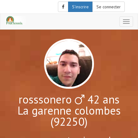
S'inscrire
Se connecter
Affich
le
menu
de
naviga
rosssonero
42 ans
La garenne colombes
(92250)