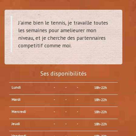
J'aime bien le tennis, je travaille toutes
les semaines pour amelieurer mon
niveau, et je cherche des partennaires
competitif comme moi.
Ses disponibilités
Lundi
-
-
-
18h-22h
Mardi
-
-
-
18h-22h
Mercredi
-
-
-
18h-22h
Jeudi
-
-
-
18h-22h
Vendredi
-
-
-