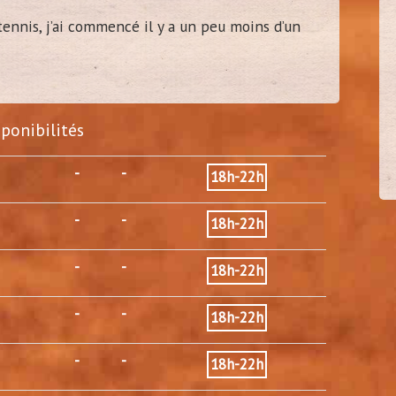
tennis, j’ai commencé il y a un peu moins d’un
hugosh
30/4
(
Paris 14 - 75)
sponibilités
-
-
18h-22h
-
-
18h-22h
-
-
18h-22h
-
-
18h-22h
-
-
18h-22h