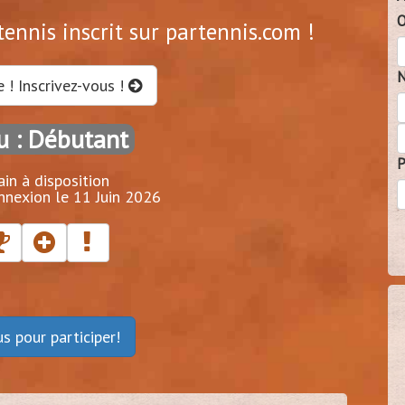
O
ennis inscrit sur partennis.com !
N
e ! Inscrivez-vous !
u : Débutant
P
ain à disposition
nnexion le 11 Juin 2026
ous
pour participer!