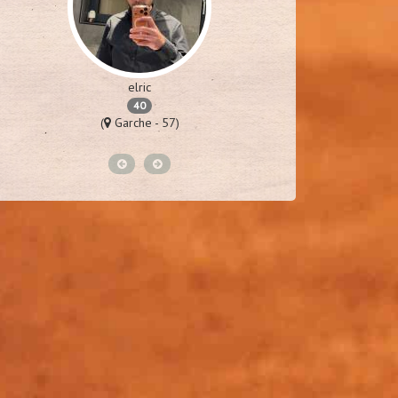
elric
da
40
(
Garche - 57)
(
To