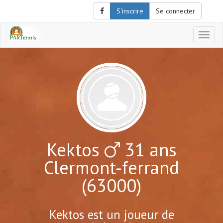
S'inscrire
Se connecter
Affich
le
menu
de
naviga
Kektos
31 ans
Clermont-ferrand
(63000)
Kektos est un joueur de