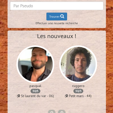
Trouver
Effectuer une nouvelle recherche
Les nouveaux !
pasqual
ruggero
30/5
30/3
es - 94)
(
St laurent du var - 06)
(
Petit mars - 44)
(