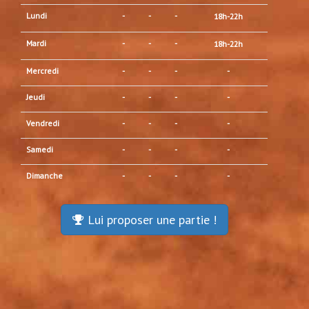
Lundi
-
-
-
18h-22h
Mardi
-
-
-
18h-22h
Mercredi
-
-
-
-
Jeudi
-
-
-
-
Vendredi
-
-
-
-
Samedi
-
-
-
-
Dimanche
-
-
-
-
Lui proposer une partie !