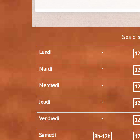
Ses di
Lundi
-
1
Mardi
-
1
Mercredi
-
1
Jeudi
-
1
Vendredi
-
1
Samedi
8h-12h
1