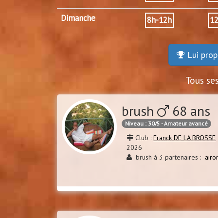
Dimanche
8h-12h
1
Lui prop
Tous se
brush
68 ans 
Niveau : 30/5 - Amateur avancé
Club :
Franck DE LA BROSSE
2026
brush à 3 partenaires :
airo