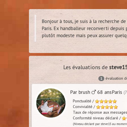
Bonjour à tous, je suis à la recherche 
Paris. Ex handballeur reconverti depuis
ce
3
plutôt modeste mais peux assurer quelqu
(
Vanv
Les évaluations de
steve1
évaluation 
1
Par brush
68 ansParis
(
Ponctualité /
Convivialité /
Taux de réponse aux message
Conformité niveau déclaré /
(Niveau déclaré par steve15 au moment