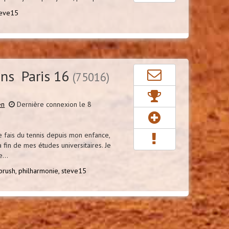
teve15
ns Paris 16
(75016)
en
Dernière connexion le 8
e fais du tennis depuis mon enfance,
 fin de mes études universitaires. Je
...
brush,
philharmonie,
steve15