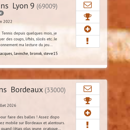
ans Lyon 9
(69009)
cé
in 2022
le Tennis depuis quelques mois, je
er des coups, liftés, slicés etc. Je
ionnement ma lecture du jeu...
jacques,
lavinche,
bronxk,
steve15
ns Bordeaux
(33000)
llet 2026
our faire des balles ! Assez dispo
ez mobile sur Bordeaux et alentours.
uand j'étais plus jeune, pratique...