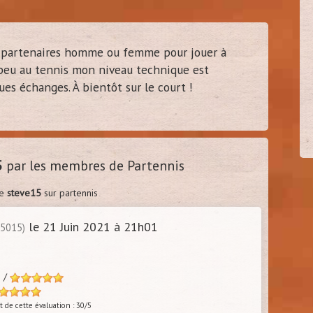
de partenaires homme ou femme pour jouer à
 peu au tennis mon niveau technique est
l92
vince94
0/3
40
es échanges. À bientôt sur le court !
es - 92)
(
Limeil brevannes - 94)
5
par les membres de Partennis
de
steve15
sur partennis
le 21 Juin 2021 à 21h01
75015)
s /
 de cette évaluation : 30/5