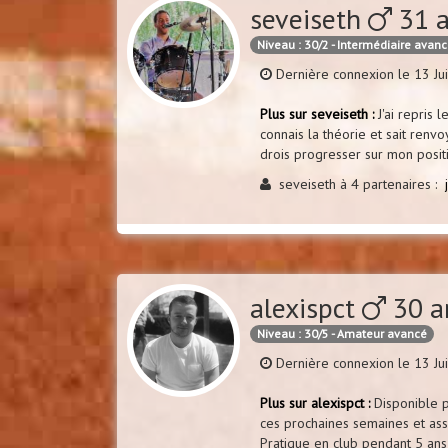
seveiseth
31 
Niveau : 30/2 - Intermédiaire avan
Dernière connexion le 13 Ju
Plus sur seveiseth :
J'ai repris 
connais la théorie et sait renvoy
drois progresser sur mon posit
seveiseth à 4 partenaires :
alexispct
30 a
Niveau : 30/5 - Amateur avancé
Dernière connexion le 13 Jui
Plus sur alexispct :
Disponible p
ces prochaines semaines et ass
Pratique en club pendant 5 ans q