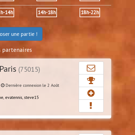
2h-14h
14h-18h
18h-22h
oser une partie !
s partenaires
Paris
(75015)
Dernière connexion le 2 Août
ne,
evatennis,
steve15