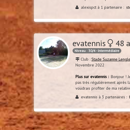
alexispct à 1 partenaire :
s
evatennis
48 a
Niveau : 30/4 - Intermédiaire
Club :
Stade Suzanne Lengl
Novembre 2022
Plus sur evatennis :
Bonjour ! J
pas très régulièrement après la
voudrais profiter de ma relative
evatennis à 3 partenaires :