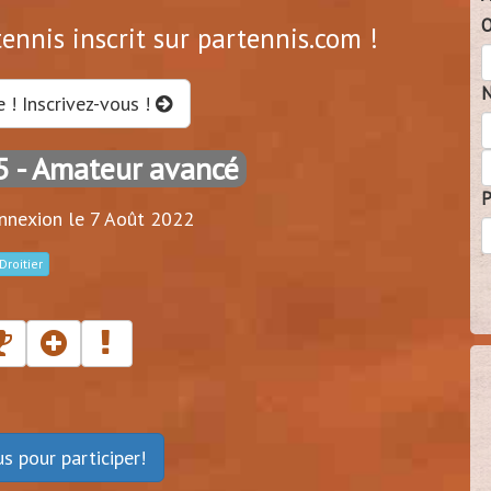
O
ennis inscrit sur partennis.com !
N
e ! Inscrivez-vous !
5
- Amateur avancé
P
nnexion le 7 Août 2022
Droitier
ous
pour participer!