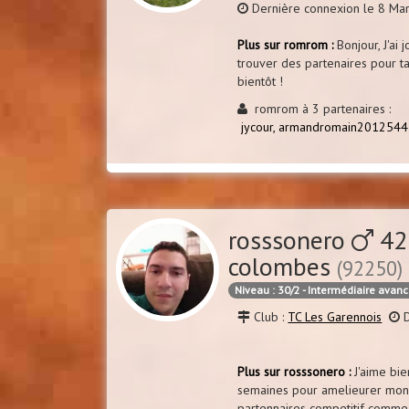
Dernière connexion le 8 Ma
Plus sur romrom :
Bonjour, J'ai 
trouver des partenaires pour t
bientôt !
romrom à 3 partenaires :
jycour,
armandromain2012544
rosssonero
42
colombes
(92250)
Niveau : 30/2 - Intermédiaire avan
Club :
TC Les Garennois
D
Plus sur rosssonero :
J'aime bien
semaines pour amelieurer mon 
partennaires competitif comme