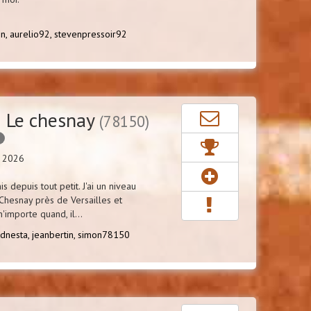
n,
aurelio92,
stevenpressoir92
 Le chesnay
(78150)
é
n 2026
s depuis tout petit. J'ai un niveau
 Chesnay près de Versailles et
'importe quand, il...
idnesta,
jeanbertin,
simon78150