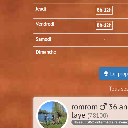
Jeudi
8h-12h
Vendredi
8h-12h
Samedi
-
Dimanche
-
Lui prop
Tous se
romrom
36 an
laye
(78100)
Niveau : 30/2 - Intermédiaire avan