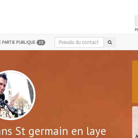
P
 PARTIE PUBLIQUE
23
ns St germain en laye
A