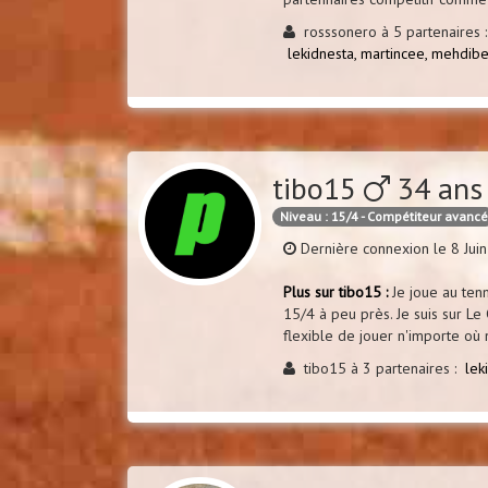
rosssonero à 5 partenaires :
lekidnesta,
martincee,
mehdibe
tibo15
34 ans
Niveau : 15/4 - Compétiteur avanc
Dernière connexion le 8 Jui
Plus sur tibo15 :
Je joue au tenni
15/4 à peu près. Je suis sur Le
flexible de jouer n'importe où n
tibo15 à 3 partenaires :
lek