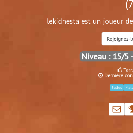
(
lekidnesta est un joueur de
Rejoignez-l
Niveau : 15/5
-
Terr
Dernière con
Balles
Mat