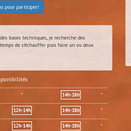
ous
pour participer!
cel92
30/3
ides bases techniques, je recherche des
(
Vanves - 92)
temps de s'échauffer puis faire un ou deux
sponibilités
-
-
14h-18h
-
12h-14h
14h-18h
-
12h-14h
14h-18h