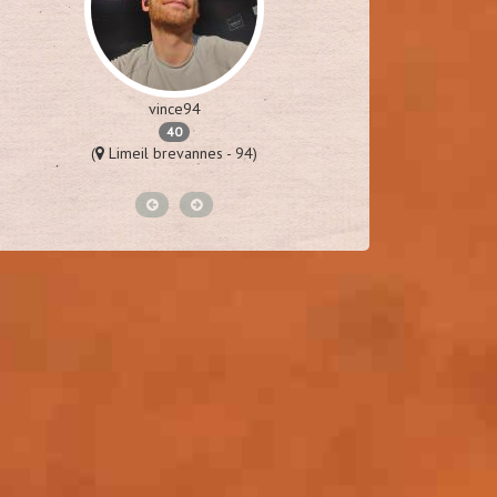
vince94
p
40
(
Limeil brevannes - 94)
(
St laure