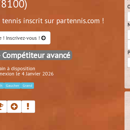
78100)
O
 tennis inscrit sur partennis.com !
N
e ! Inscrivez-vous !
P
 Compétiteur avancé
ain à disposition
nexion le 4 Janvier 2026
ch
Gaucher
Grand