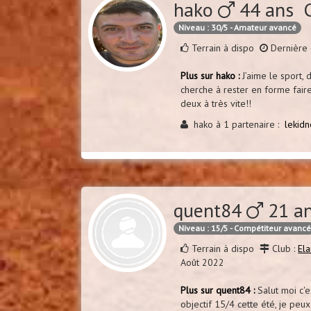
hako
44 ans 
Niveau : 30/5 - Amateur avancé
Terrain à dispo
Dernière 
Plus sur hako :
J’aime le sport,
cherche à rester en forme fair
deux à très vite!!
hako à 1 partenaire :
lekidn
quent84
21 an
Niveau : 15/5 - Compétiteur avanc
Terrain à dispo
Club :
Ela
Août 2022
Plus sur quent84 :
Salut moi c'e
objectif 15/4 cette été, je peu