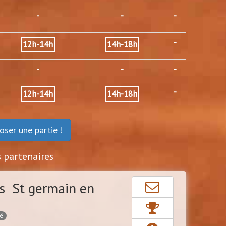
-
-
-
-
12h-14h
14h-18h
-
-
-
-
12h-14h
14h-18h
oser une partie !
s partenaires
s St germain en
cé