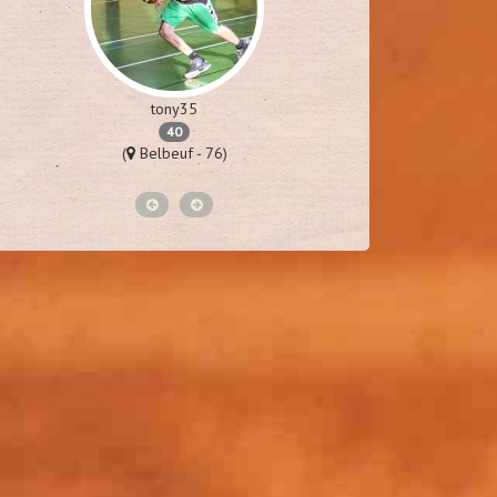
tony35
m
40
(
Belbeuf - 76)
(
Van