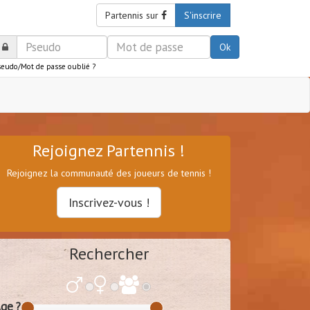
Partennis sur
S'inscrire
Ok
seudo/Mot de passe oublié ?
Rejoignez Partennis !
Rejoignez la communauté des joueurs de tennis !
Inscrivez-vous !
Rechercher
ge ?