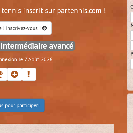
O
tennis inscrit sur partennis.com !
N
e ! Inscrivez-vous !
 Intermédiaire avancé
P
nnexion le 7 Août 2026
ous
pour participer!