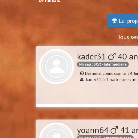
Dimanche
Lui prop
Tous se
kader31
40 a
Niveau : 30/3 - Intermédiaire
Dernière connexion le 24 Jui
kader31 à 1 partenaire :
ma
yoann64
41 a
Niveau : 30/5 - Amateur avancé