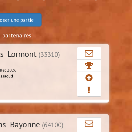
-
-
-
-
oser une partie !
s partenaires
ns Lormont
(33310)
llet 2026
ssaoud
ns Bayonne
(64100)