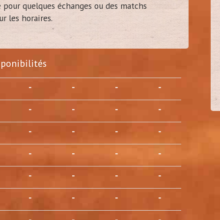
e pour quelques échanges ou des matchs
r les horaires.
damien37
40
sponibilités
(
Tours - 37)
-
-
-
-
-
-
-
-
-
-
-
-
-
-
-
-
-
-
-
-
-
-
-
-