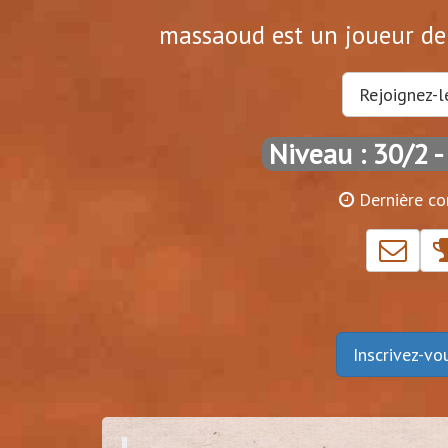
massaoud est un joueur de 
Rejoignez-l
Niveau : 30/2
-
Dernière co
Inscrivez-v