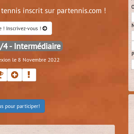
O
tennis inscrit sur partennis.com !
N
e ! Inscrivez-vous !
0/4
- Intermédiaire
P
exion le 8 Novembre 2022
ous
pour participer!