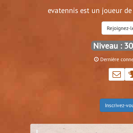
evatennis est un joueur de 
Rejoignez-l
Niveau : 3
Dernière conn
Inscrivez-v