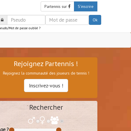
Partennis sur
S'inscrire
Ok
seudo/Mot de passe oublié ?
Rejoignez Partennis !
Rejoignez la communauté des joueurs de tennis !
Inscrivez-vous !
Rechercher
ge ?