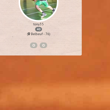
tony35
40
(
Belbeuf - 76)
(
Van