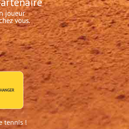
partenaire
n joueur
chez vous.
HANGER
e tennis !