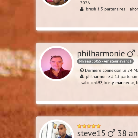
2026
brush à 3 partenaires :
airo
philharmonie
Niveau : 30/5 - Amateur avancé
Dernière connexion le 24 M
philharmonie à 13 partenaire
sabi,
cmk92,
kristy,
marinedar,
f
steve15
38 an