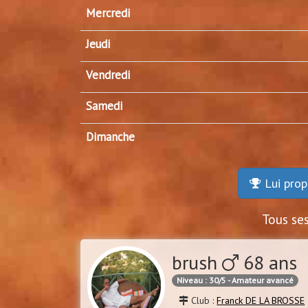
Mercredi
Jeudi
Vendredi
Samedi
Dimanche
Lui prop
Tous se
brush
68 ans 
Niveau : 30/5 - Amateur avancé
Club :
Franck DE LA BROSSE