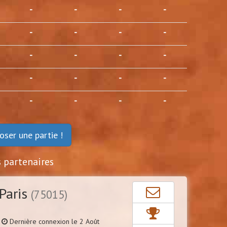
-
-
-
-
-
-
-
-
-
-
-
-
-
-
-
-
-
-
-
-
oser une partie !
s partenaires
Paris
(75015)
Dernière connexion le 2 Août