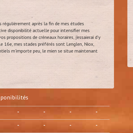
ès régulièrement après la fin de mes études
marceau
tive disponibilité actuelle pour intensifier mes
30
os propositions de créneaux horaires, j'essaierai d'y
(
Vanves - 92)
le 16e, mes stades préférés sont Lenglen, Niox,
ntiels m'importe peu, le mien se situe maintenant
sponibilités
-
-
-
-
-
-
-
-