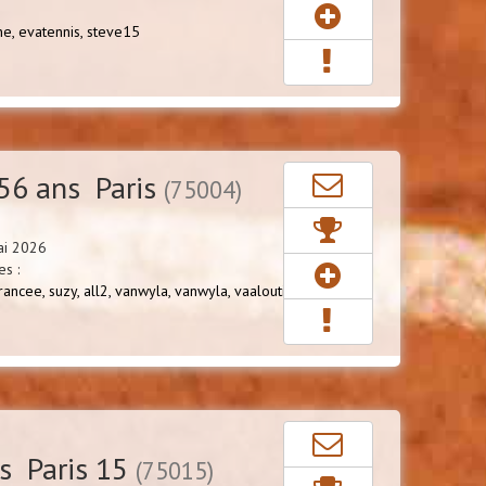
ne,
evatennis,
steve15
56 ans Paris
(75004)
ai 2026
s :
rancee,
suzy,
all2,
vanwyla,
vanwyla,
vaaloutine,
...
s Paris 15
(75015)