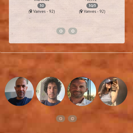
30
30/3
76)
(
Vanves - 92)
(
Vanves - 92)
(
Lime