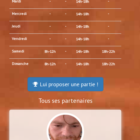
Mardi
-
-
-
14h-18h
Mercredi
-
-
-
14h-18h
Jeudi
-
-
-
14h-18h
Vendredi
-
-
-
14h-18h
Samedi
-
8h-12h
14h-18h
18h-22h
Dimanche
-
8h-12h
14h-18h
18h-22h
Lui proposer une partie !
Tous ses partenaires