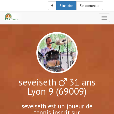
S'inscrire
Se connecter
Affich
le
menu
de
naviga
seveiseth
31 ans
Lyon 9 (69009)
seveiseth est un joueur de
tennis inscrit sur