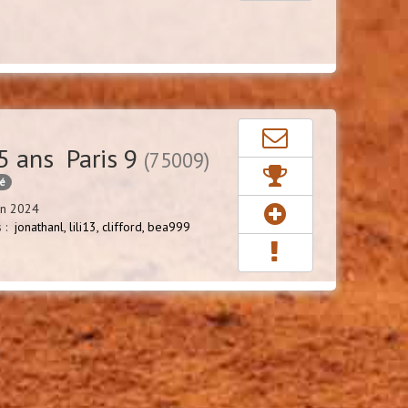
5 ans Paris 9
(75009)
cé
in 2024
s :
jonathanl,
lili13,
clifford,
bea999