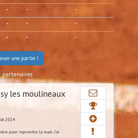
-
-
-
-
-
-
-
-
-
oser une partie !
s partenaires
sy les moulineaux
oût 2024
ère pour reprendre la main. J'ai