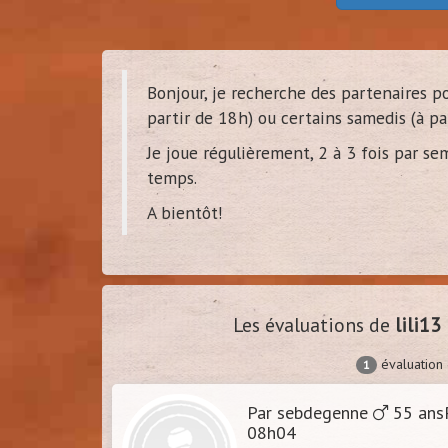
Bonjour, je recherche des partenaires p
dam
partir de 18h) ou certains samedis (à p
(
Tour
Je joue régulièrement, 2 à 3 fois par s
temps.
A bientôt!
Les évaluations de
lili13
évaluation
1
Par sebdegenne
55 ans
08h04