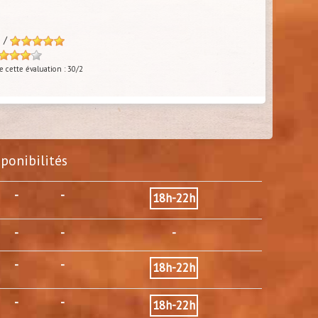
s /
 cette évaluation : 30/2
sponibilités
-
-
18h-22h
-
-
-
-
-
18h-22h
-
-
18h-22h