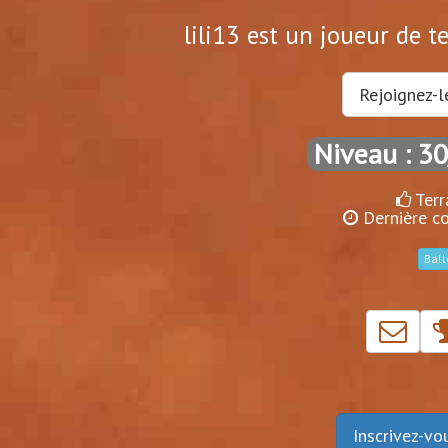
lili13 est un joueur de t
Rejoignez-l
Niveau : 3
Terr
Dernière co
Ball
Inscrivez-v