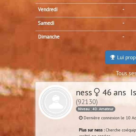
Vendredi
-
Samedi
-
Dimanche
-
Lui prop
Tous se
ness
46 ans Is
(92130)
Niveau : 40 - Amateur
Dernière connexion le 10 A
Plus sur ness :
Cherche coéquipi
arrêté qq années.