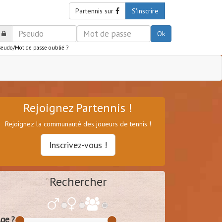
Partennis sur
S'inscrire
Ok
seudo/Mot de passe oublié ?
Rejoignez Partennis !
Rejoignez la communauté des joueurs de tennis !
Inscrivez-vous !
Rechercher
ge ?