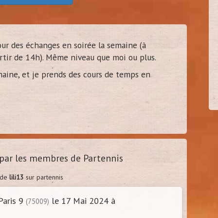
our des échanges en soirée la semaine (à
ien37
tony35
artir de 14h). Même niveau que moi ou plus.
40
40
s - 37)
(
Belbeuf - 76)
emaine, et je prends des cours de temps en
par les membres de Partennis
 de
lili13
sur partennis
Paris 9
le 17 Mai 2024 à
(75009)