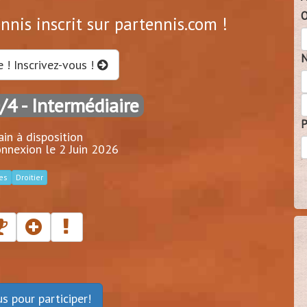
O
ennis inscrit sur partennis.com !
N
e ! Inscrivez-vous !
0/4
- Intermédiaire
P
ain à disposition
nnexion le 2 Juin 2026
es
Droitier
ous
pour participer!