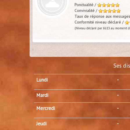
Ponctualité /
Convivialité /
Taux de réponse aux message
Conformité niveau déclaré /
(Niveau déclaré par lili13 au moment de
Ses di
Lundi
-
Mardi
-
Mercredi
-
Jeudi
-