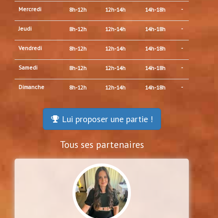
Mercredi
-
8h-12h
12h-14h
14h-18h
Jeudi
-
8h-12h
12h-14h
14h-18h
Vendredi
-
8h-12h
12h-14h
14h-18h
Samedi
-
8h-12h
12h-14h
14h-18h
Dimanche
-
8h-12h
12h-14h
14h-18h
Lui proposer une partie !
Tous ses partenaires