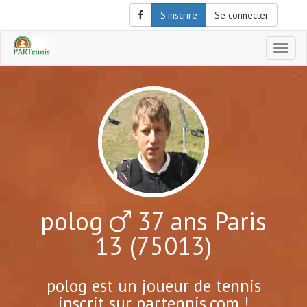
S'inscrire
Se connecter
Affich
le
menu
de
naviga
polog
37 ans Paris
13 (75013)
polog est un joueur de tennis
inscrit sur partennis.com !