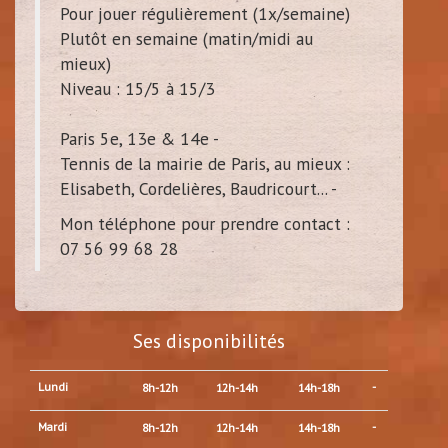
Pour jouer régulièrement (1x/semaine)
Plutôt en semaine (matin/midi au
mieux)
Niveau : 15/5 à 15/3
Paris 5e, 13e & 14e -
Tennis de la mairie de Paris, au mieux :
Elisabeth, Cordelières, Baudricourt... -
Mon téléphone pour prendre contact :
07 56 99 68 28
Ses disponibilités
Lundi
-
8h-12h
12h-14h
14h-18h
Mardi
-
8h-12h
12h-14h
14h-18h