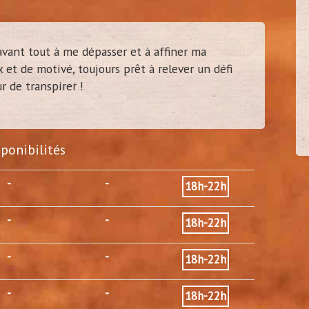
avant tout à me dépasser et à affiner ma
 et de motivé, toujours prêt à relever un défi
cel92
30/3
r de transpirer !
(
Vanves - 92)
sponibilités
-
-
18h-22h
-
-
18h-22h
-
-
18h-22h
-
-
18h-22h