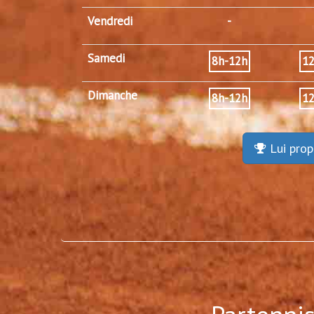
Vendredi
-
Samedi
8h-12h
1
Dimanche
8h-12h
1
Lui prop