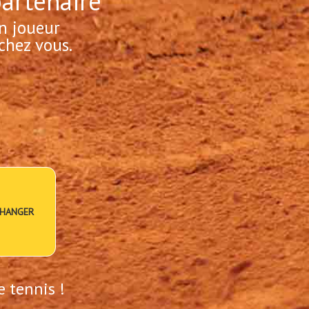
partenaire
n joueur
chez vous.
HANGER
e tennis !