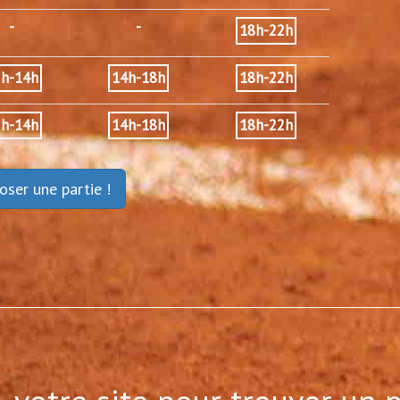
-
-
18h-22h
2h-14h
14h-18h
18h-22h
2h-14h
14h-18h
18h-22h
oser une partie !