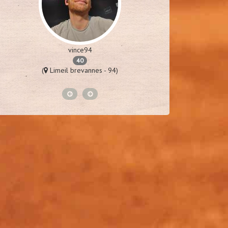
vince94
p
40
(
Limeil brevannes - 94)
(
St laure