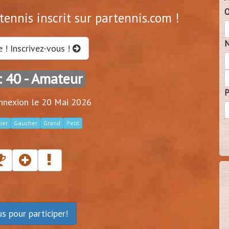
O
ennis inscrit sur partennis.com !
N
e ! Inscrivez-vous !
: 40
- Amateur
P
nnexion le 20 Mai 2026
ier
Gaucher
Grand
Petit
ous
pour participer!