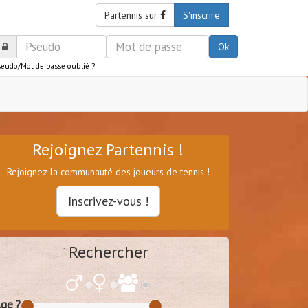
Partennis sur
S'inscrire
Ok
seudo/Mot de passe oublié ?
Rejoignez Partennis !
Rejoignez la communauté des joueurs de tennis !
Inscrivez-vous !
Rechercher
ge ?