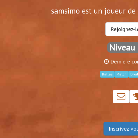
samsimo est un joueur de t
Rejoignez-l
Niveau 
Dernière co
Balles
Match
Droit
Inscrivez-v