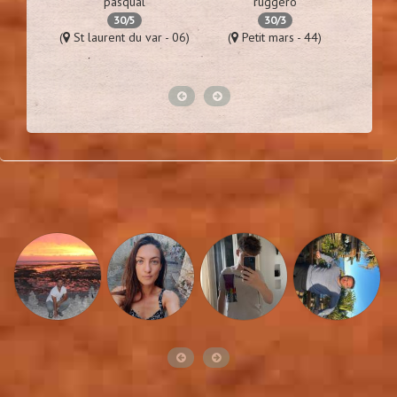
pasqual
ruggero
30/5
30/3
es - 94)
(
St laurent du var - 06)
(
Petit mars - 44)
(