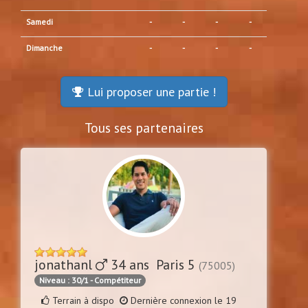
Samedi
-
-
-
-
Dimanche
-
-
-
-
Lui proposer une partie !
Tous ses partenaires
jonathanl
34 ans Paris 5
(75005)
Niveau : 30/1 - Compétiteur
Terrain à dispo
Dernière connexion le 19