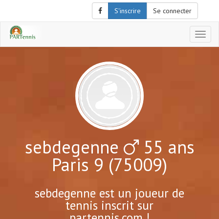
S'inscrire
Se connecter
Affich
le
menu
de
naviga
sebdegenne
55 ans
Paris 9 (75009)
sebdegenne est un joueur de
tennis inscrit sur
partennis.com !