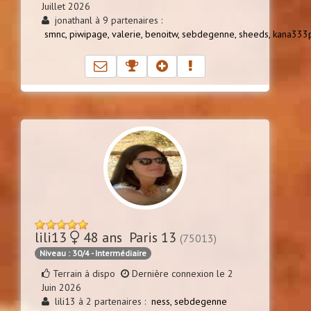
Juillet 2026
jonathanl à 9 partenaires :
smnc,
piwipage,
valerie,
benoitw,
sebdegenne,
sheeds,
kana333p
lili13
48 ans Paris 13
(75013)
Niveau : 30/4 - Intermédiaire
Terrain à dispo
Dernière connexion le 2
Juin 2026
lili13 à 2 partenaires :
ness,
sebdegenne