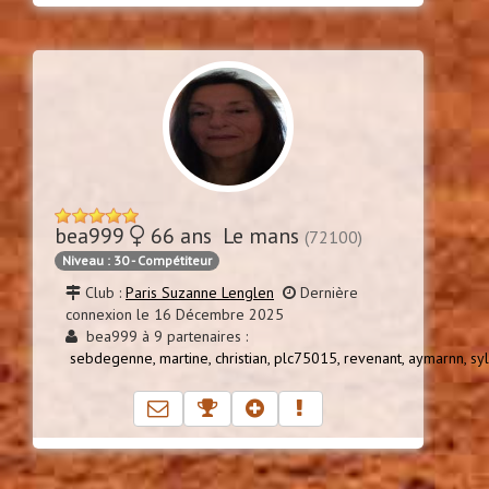
bea999
66 ans Le mans
(72100)
Niveau : 30 - Compétiteur
Club :
Paris Suzanne Lenglen
Dernière
connexion le 16 Décembre 2025
bea999 à 9 partenaires :
sebdegenne,
martine,
christian,
plc75015,
revenant,
aymarnn,
sy