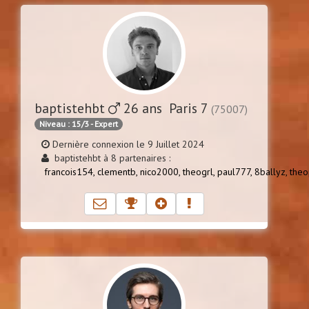
baptistehbt
26 ans Paris 7
(75007)
Niveau : 15/3 - Expert
Dernière connexion le 9 Juillet 2024
baptistehbt à 8 partenaires :
francois154,
clementb,
nico2000,
theogrl,
paul777,
8ballyz,
theo