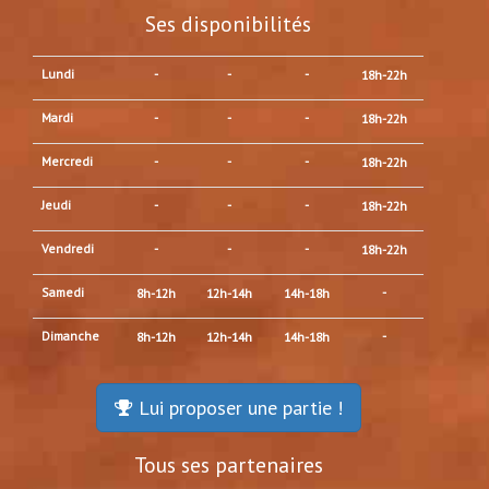
Ses disponibilités
Lundi
-
-
-
18h-22h
Mardi
-
-
-
18h-22h
Mercredi
-
-
-
18h-22h
Jeudi
-
-
-
18h-22h
Vendredi
-
-
-
18h-22h
Samedi
-
8h-12h
12h-14h
14h-18h
Dimanche
-
8h-12h
12h-14h
14h-18h
Lui proposer une partie !
Tous ses partenaires