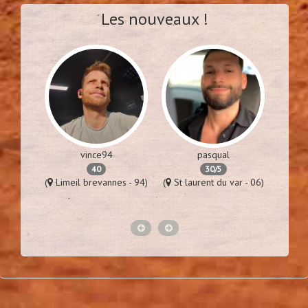
Les nouveaux !
vince94
pasqual
40
30/5
92)
(
Limeil brevannes - 94)
(
St laurent du var - 06)
(
P