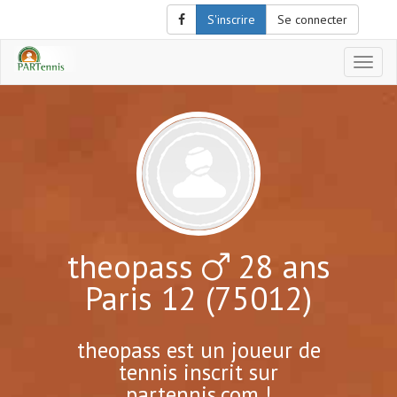
S'inscrire
Se connecter
Affich
le
menu
de
naviga
theopass
28 ans
Paris 12 (75012)
theopass est un joueur de
tennis inscrit sur
partennis.com !