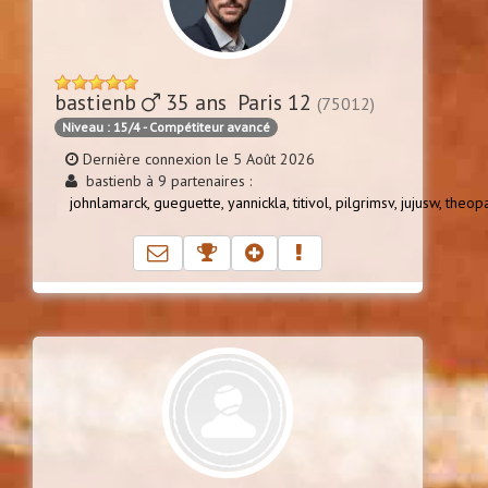
bastienb
35 ans Paris 12
(75012)
Niveau : 15/4 - Compétiteur avancé
Dernière connexion le 5 Août 2026
bastienb à 9 partenaires :
johnlamarck,
gueguette,
yannickla,
titivol,
pilgrimsv,
jujusw,
theop