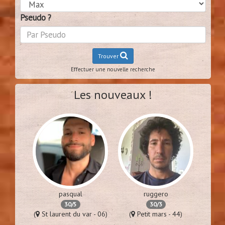
Pseudo ?
Trouver
Effectuer une nouvelle recherche
Les nouveaux !
pasqual
ruggero
30/5
30/3
es - 94)
(
St laurent du var - 06)
(
Petit mars - 44)
(