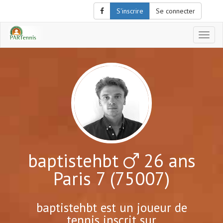
S'inscrire
Se connecter
Affich
le
menu
de
naviga
baptistehbt
26 ans
Paris 7 (75007)
baptistehbt est un joueur de
tennis inscrit sur