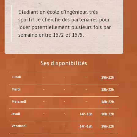
Etudiant en école d'ingénieur, très
sportif. Je cherche des partenaires pour
jouer potentiellement plusieurs fois par
semaine entre 15/2 et 15/5.
Ses disponibilités
Lundi
-
-
-
18h-22h
Mardi
-
-
-
18h-22h
Mercredi
-
-
-
18h-22h
Jeudi
-
-
14h-18h
18h-22h
Vendredi
-
-
14h-18h
18h-22h