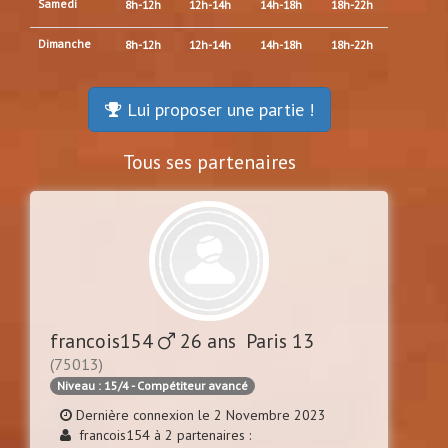
Samedi
8h-12h
12h-14h
14h-18h
18h-22h
Dimanche
8h-12h
12h-14h
14h-18h
18h-22h
Lui proposer une partie !
Tous ses partenaires
francois154
26 ans Paris 13
(75013)
Niveau : 15/4 - Compétiteur avancé
Dernière connexion le 2 Novembre 2023
francois154 à 2 partenaires :