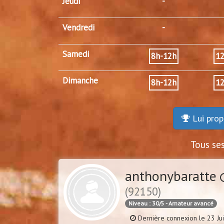
Jeudi
-
Vendredi
-
Samedi
8h-12h
1
Dimanche
8h-12h
1
Lui prop
Tous se
anthonybaratte
(92150)
Niveau : 30/5 - Amateur avancé
Dernière connexion le 23 Jui