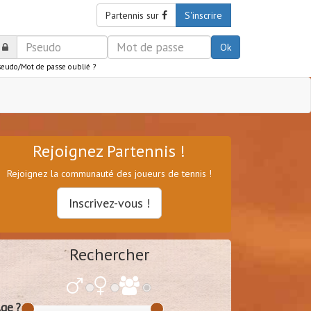
Partennis sur
S'inscrire
Ok
seudo/Mot de passe oublié ?
Rejoignez Partennis !
Rejoignez la communauté des joueurs de tennis !
Inscrivez-vous !
Rechercher
ge ?