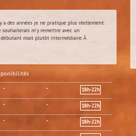
 y a des années je ne pratique plus réellement
je souhaiterais m’y remettre avec un
marceau
30
 débutant mais plutôt intermédiaire. À
(
Vanves - 92)
sponibilités
-
-
18h-22h
-
-
18h-22h
-
-
18h-22h