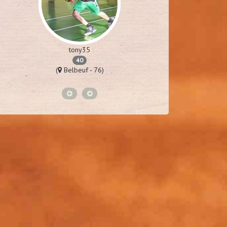
tony35
40
(
Belbeuf - 76)
(
Van