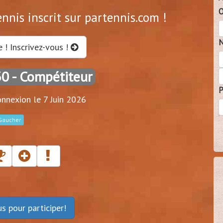
O
nnis inscrit sur partennis.com !
N
e ! Inscrivez-vous !
30
- Compétiteur
P
nnexion le 7 Juin 2026
Gaucher
ous
pour participer!