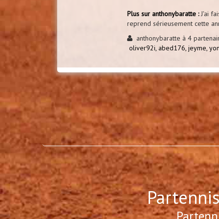
Plus sur anthonybaratte :
J'ai fa
reprend sérieusement cette an
anthonybaratte à 4 partenair
oliver92i,
abed176,
jeyme,
yo
Partennis
Partenn