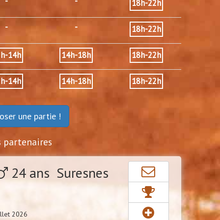
-
-
18h-22h
-
-
18h-22h
2h-14h
14h-18h
18h-22h
2h-14h
14h-18h
18h-22h
oser une partie !
s partenaires
24 ans Suresnes
llet 2026