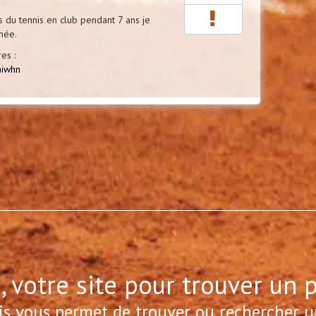
is du tennis en club pendant 7 ans je
née.
es :
niwhn
, votre site pour trouver un 
is vous permet de trouver ou rechercher u