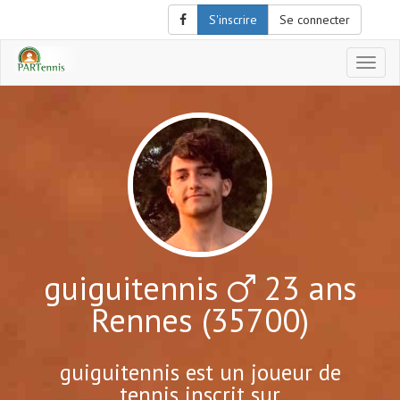
S'inscrire
Se connecter
Affich
le
menu
de
naviga
guiguitennis
23 ans
Rennes (35700)
guiguitennis est un joueur de
tennis inscrit sur