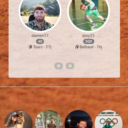
damien37
tony35
40
30/5
57)
(
Tours - 37)
(
Belbeuf - 76)
(