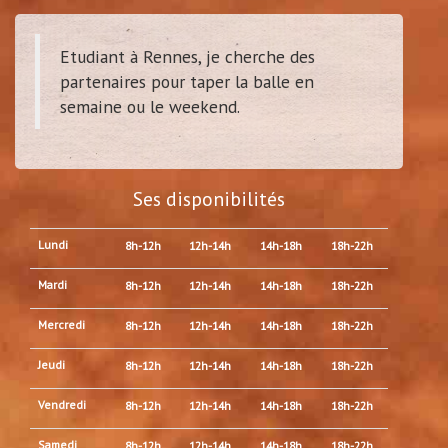
Etudiant à Rennes, je cherche des
partenaires pour taper la balle en
semaine ou le weekend.
Ses disponibilités
Lundi
8h-12h
12h-14h
14h-18h
18h-22h
Mardi
8h-12h
12h-14h
14h-18h
18h-22h
Mercredi
8h-12h
12h-14h
14h-18h
18h-22h
Jeudi
8h-12h
12h-14h
14h-18h
18h-22h
Vendredi
8h-12h
12h-14h
14h-18h
18h-22h
Samedi
8h-12h
12h-14h
14h-18h
18h-22h