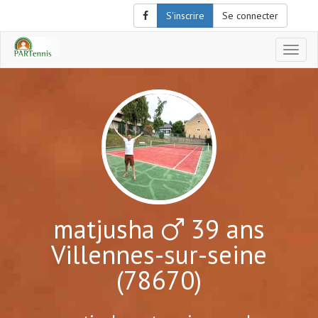
S'inscrire
Se connecter
Affich
le
menu
de
naviga
matjusha
39 ans
Villennes-sur-seine
(78670)