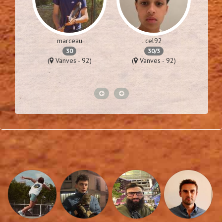
marceau
cel92
30
30/3
76)
(
Vanves - 92)
(
Vanves - 92)
(
Lime