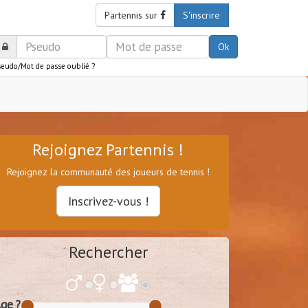
Partennis sur
S'inscrire
Ok
seudo/Mot de passe oublié ?
Rejoignez Partennis !
Rejoignez la communauté des joueurs de tennis !
Inscrivez-vous !
Rechercher
ge ?