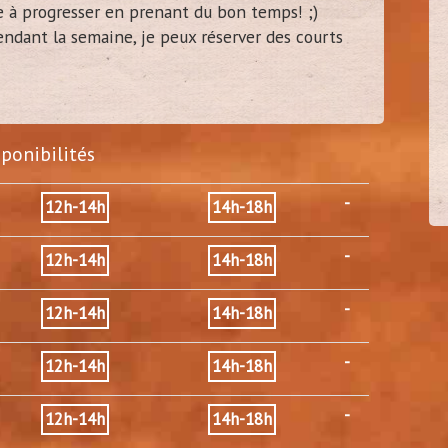
he à progresser en prenant du bon temps! ;)
ndant la semaine, je peux réserver des courts
damien37
40
(
Tours - 37)
sponibilités
-
12h-14h
14h-18h
-
12h-14h
14h-18h
-
12h-14h
14h-18h
-
12h-14h
14h-18h
-
12h-14h
14h-18h