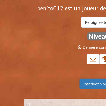
benito012 est un joueur de 
Rejoignez-l
Nivea
Dernière conn
Inscrivez-v