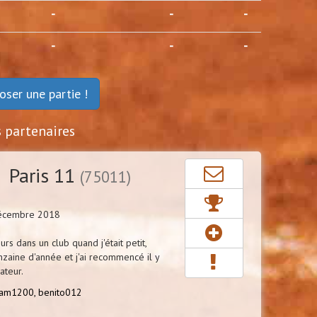
-
-
-
-
-
-
oser une partie !
s partenaires
 Paris 11
(75011)
Décembre 2018
urs dans un club quand j'était petit,
inzaine d'année et j'ai recommencé il y
teur.
am1200,
benito012