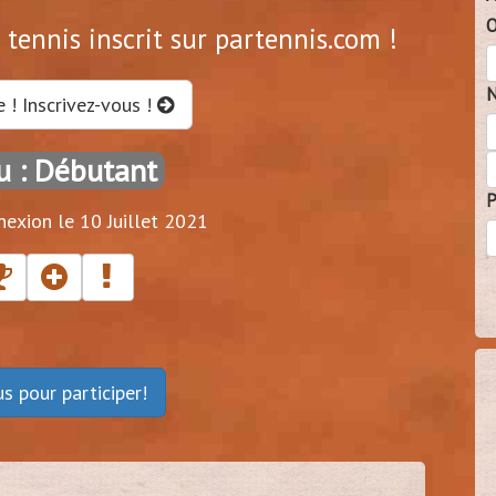
O
tennis inscrit sur partennis.com !
N
e ! Inscrivez-vous !
u : Débutant
P
exion le 10 Juillet 2021
ous
pour participer!