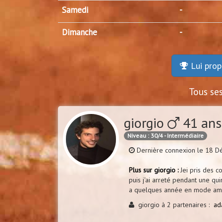
Samedi
-
Dimanche
-
Lui prop
Tous se
giorgio
41 ans
Niveau : 30/4 - Intermédiaire
Dernière connexion le 18 
Plus sur giorgio :
Jei pris des co
puis j'ai arreté pendant une qu
a quelques année en mode ama
giorgio à 2 partenaires :
ad