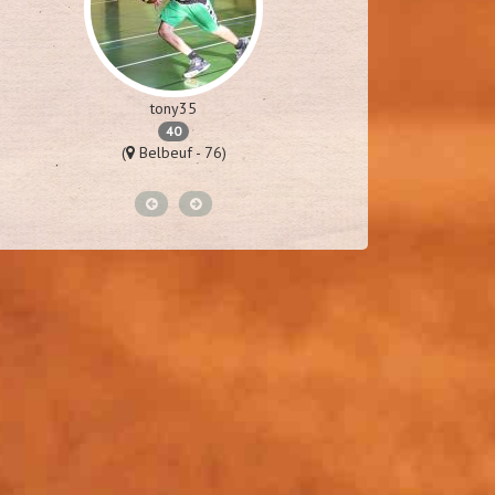
tony35
m
40
(
Belbeuf - 76)
(
Van