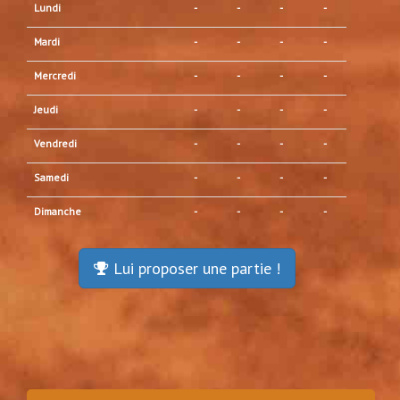
Lundi
-
-
-
-
Mardi
-
-
-
-
Mercredi
-
-
-
-
Jeudi
-
-
-
-
Vendredi
-
-
-
-
Samedi
-
-
-
-
Dimanche
-
-
-
-
Lui proposer une partie !