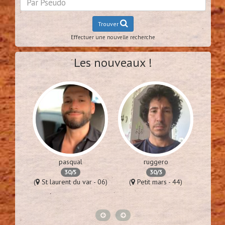
Trouver
Effectuer une nouvelle recherche
Les nouveaux !
pasqual
ruggero
30/5
30/3
es - 94)
(
St laurent du var - 06)
(
Petit mars - 44)
(