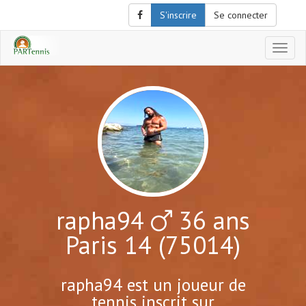
S'inscrire
Se connecter
Affich
le
menu
de
naviga
rapha94
36 ans
Paris 14 (75014)
rapha94 est un joueur de
tennis inscrit sur