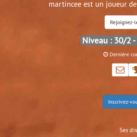
martincee est un joueur de 
Rejoignez-l
Niveau : 30/2
-
Dernière co
Inscrivez-v
Ses di