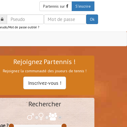
Partennis sur
S'inscrire
Ok
seudo/Mot de passe oublié ?
Rejoignez Partennis !
Rejoignez la communauté des joueurs de tennis !
Inscrivez-vous !
Rechercher
ge ?