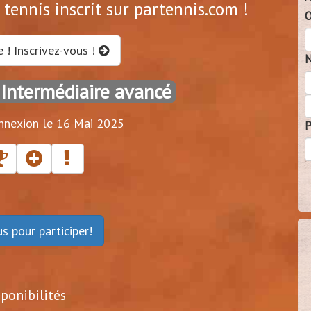
tennis inscrit sur partennis.com !
O
e ! Inscrivez-vous !
N
 Intermédiaire avancé
nnexion le 16 Mai 2025
P
ous
pour participer!
sponibilités