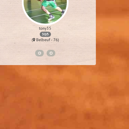
tony35
m
30/5
(
Belbeuf - 76)
(
Van