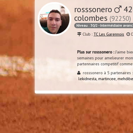
rosssonero
42
colombes
(92250)
Niveau : 30/2 - Intermédiaire avan
Club :
TC Les Garennois
D
Plus sur rosssonero :
J'aime bien
semaines pour amelieurer mon 
partennaires competitif comme
rosssonero à 5 partenaires :
lekidnesta,
martincee,
mehdibe