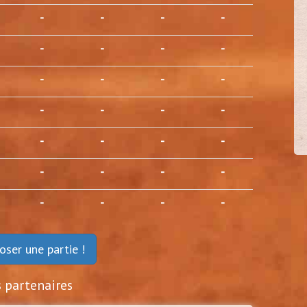
-
-
-
-
-
-
-
-
damien37
-
-
-
-
40
(
Tours - 37)
-
-
-
-
-
-
-
-
-
-
-
-
-
-
-
-
oser une partie !
s partenaires