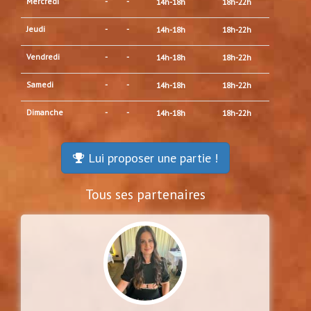
Mercredi
-
-
14h-18h
18h-22h
Jeudi
-
-
14h-18h
18h-22h
Vendredi
-
-
14h-18h
18h-22h
Samedi
-
-
14h-18h
18h-22h
Dimanche
-
-
14h-18h
18h-22h
Lui proposer une partie !
Tous ses partenaires