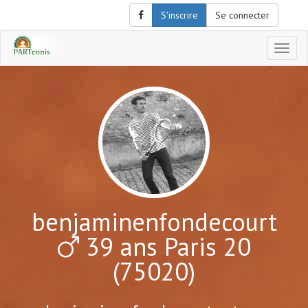
S'inscrire
Se connecter
Affich
le
menu
de
naviga
benjaminenfondecourt
39 ans Paris 20
(75020)