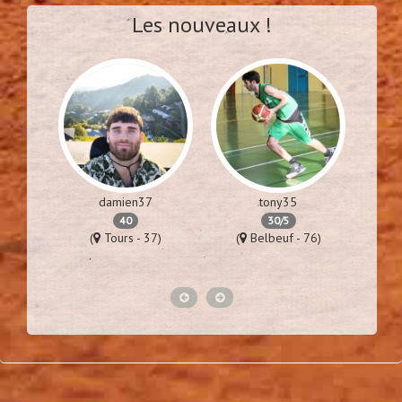
Les nouveaux !
damien37
tony35
40
30/5
57)
(
Tours - 37)
(
Belbeuf - 76)
(