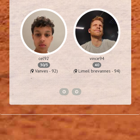
cel92
vince94
30/3
40
76)
(
Vanves - 92)
(
Limeil brevannes - 94)
(
St la