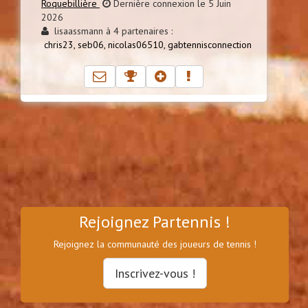
Roquebillière
Dernière connexion le 5 Juin
2026
lisaassmann à 4 partenaires :
chris23,
seb06,
nicolas06510,
gabtennisconnection
Rejoignez Partennis !
Rejoignez la communauté des joueurs de tennis !
Inscrivez-vous !