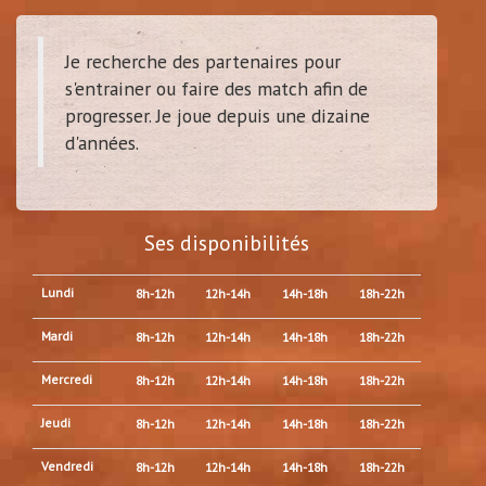
Je recherche des partenaires pour
s'entrainer ou faire des match afin de
progresser. Je joue depuis une dizaine
d'années.
Ses disponibilités
Lundi
8h-12h
12h-14h
14h-18h
18h-22h
Mardi
8h-12h
12h-14h
14h-18h
18h-22h
Mercredi
8h-12h
12h-14h
14h-18h
18h-22h
Jeudi
8h-12h
12h-14h
14h-18h
18h-22h
Vendredi
8h-12h
12h-14h
14h-18h
18h-22h