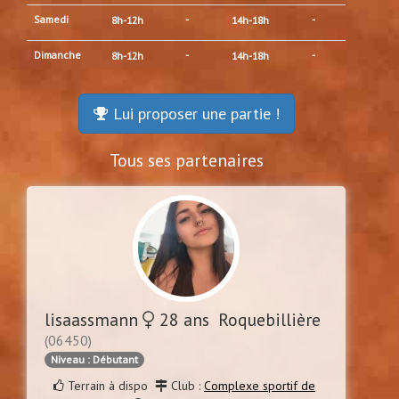
Samedi
-
-
8h-12h
14h-18h
Dimanche
-
-
8h-12h
14h-18h
Lui proposer une partie !
Tous ses partenaires
lisaassmann
28 ans Roquebillière
(06450)
Niveau : Débutant
Terrain à dispo
Club :
Complexe sportif de