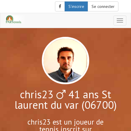
S'inscrire
Se connecter
Affich
le
menu
de
naviga
chris23
41 ans St
laurent du var (06700)
chris23 est un joueur de
tennis inscrit sur