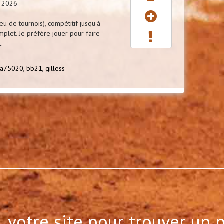
n 2026
u de tournois), compétitif jusqu'à
mplet. Je préfère jouer pour faire
l.
ya75020,
bb21,
gilless
, votre site pour trouver un 