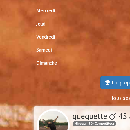
Mercredi
Jeudi
Vendredi
Samedi
Dimanche
Lui prop
Tous se
gueguette
45 
Niveau : 30 - Compétiteur