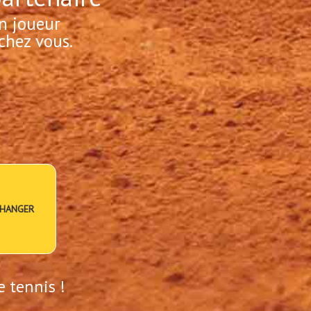
n joueur
chez vous.
HANGER
e tennis !