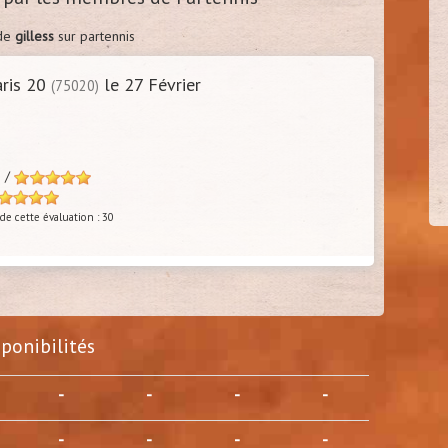
 de
gilless
sur partennis
ris 20
le 27 Février
(75020)
hugosh
30/4
(
Paris 14 - 75)
s /
de cette évaluation : 30
sponibilités
-
-
-
-
-
-
-
-