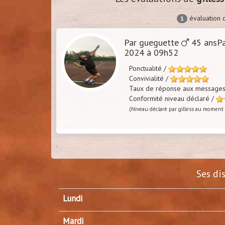
évaluation
1
Par gueguette
45 ansPa
2024 à 09h52
Ponctualité /
Convivialité /
Taux de réponse aux message
Conformité niveau déclaré /
(Niveau déclaré par gilless au moment 
Ses di
Lundi
Mardi