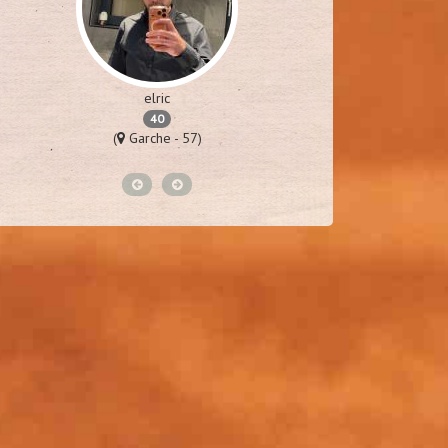
elric
da
40
(
Garche - 57)
(
To