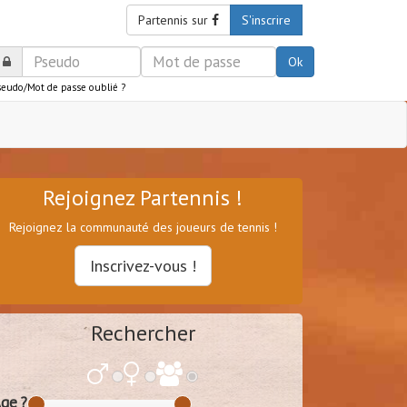
Partennis sur
S'inscrire
Ok
seudo/Mot de passe oublié ?
Rejoignez Partennis !
Rejoignez la communauté des joueurs de tennis !
Inscrivez-vous !
Rechercher
ge ?