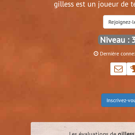
gilless est un joueur de t
Rejoignez-l
Niveau : 
Dernière conne
Inscrivez-v
Les évaluations de
gilless