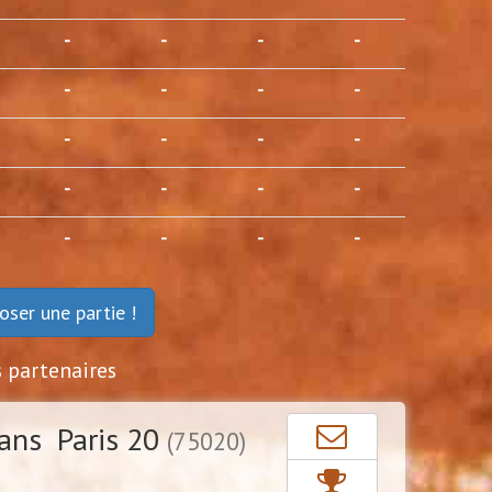
-
-
-
-
-
-
-
-
-
-
-
-
-
-
-
-
-
-
-
-
oser une partie !
s partenaires
ans Paris 20
(75020)