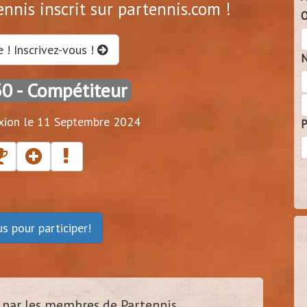
ennis inscrit sur partennis.com !
O
e ! Inscrivez-vous !
N
30
- Compétiteur
xion le 11 Septembre 2024
P
ous
pour participer!
par les membres de Partennis