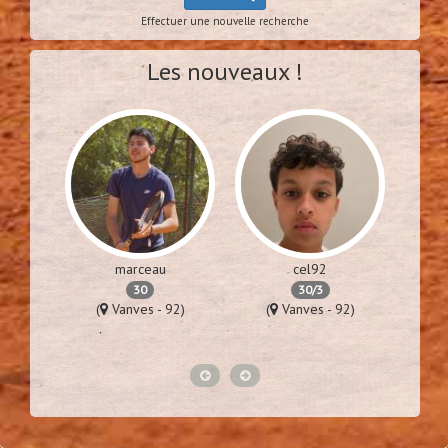
Effectuer une nouvelle recherche
Les nouveaux !
marceau
cel92
30
30/3
76)
(
Vanves - 92)
(
Vanves - 92)
(
Lime