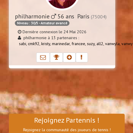
philharmonie
56 ans Paris
(75004)
Niveau : 30/5 - Amateur avancé
Dernière connexion le 24 Mai 2026
philharmonie à 13 partenaires :
sabi,
cmk92,
kristy,
marinedar,
francee,
suzy,
all2,
vanwyla,
vanwy
Rejoignez Partennis !
Rejoignez la communauté des joueurs de tennis !