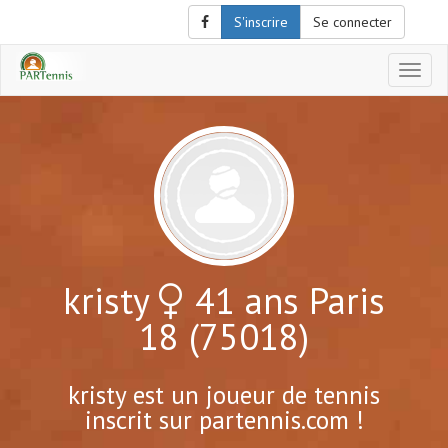
S'inscrire
Se connecter
Affich
le
menu
de
naviga
kristy
41 ans Paris
18 (75018)
kristy est un joueur de tennis
inscrit sur partennis.com !