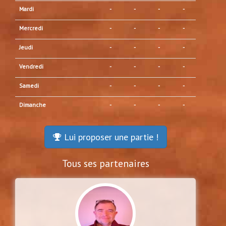
Mardi
-
-
-
-
Mercredi
-
-
-
-
Jeudi
-
-
-
-
Vendredi
-
-
-
-
Samedi
-
-
-
-
Dimanche
-
-
-
-
Lui proposer une partie !
Tous ses partenaires