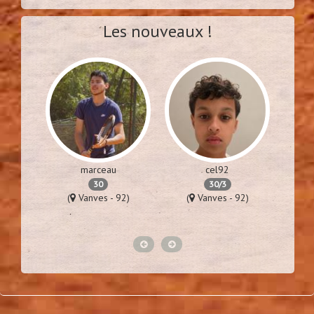
Les nouveaux !
marceau
cel92
30
30/3
76)
(
Vanves - 92)
(
Vanves - 92)
(
Lime