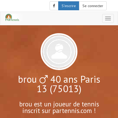
S'inscrire
Se connecter
Affich
le
menu
de
naviga
brou
40 ans Paris
13 (75013)
brou est un joueur de tennis
inscrit sur partennis.com !