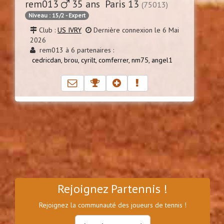
rem013
35 ans Paris 13
(75013)
Niveau : 15/2 - Expert
Club :
US IVRY
Dernière connexion le 6 Mai
2026
rem013 à 6 partenaires :
cedricdan,
brou,
cyrilt,
comferrer,
nm75,
angel1
Rejoignez Partennis !
Rejoignez la communauté des joueurs de tennis !