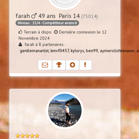
farah
49 ans Paris 14
(75014)
Niveau : 15/4 - Compétiteur avancé
Terrain à dispo
Dernière connexion le 12
Novembre 2024
farah à 8 partenaires :
gentlemanartist,
kmvf0457,
kylorys,
ben99,
aymericlichtenauer,
a