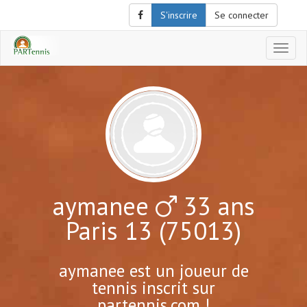
S'inscrire
Se connecter
Affich
le
menu
de
naviga
aymanee
33 ans
Paris 13 (75013)
aymanee est un joueur de
tennis inscrit sur
partennis.com !