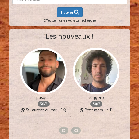
Trouver
Effectuer une nouvelle recherche
Les nouveaux !
pasqual
ruggero
30/5
30/3
es - 94)
(
St laurent du var - 06)
(
Petit mars - 44)
(