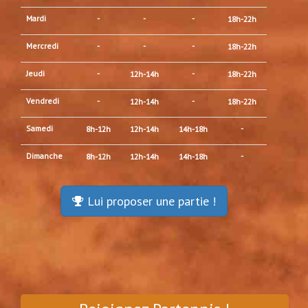
Mardi
-
-
-
18h-22h
Mercredi
-
-
-
18h-22h
Jeudi
-
-
12h-14h
18h-22h
Vendredi
-
-
12h-14h
18h-22h
Samedi
-
8h-12h
12h-14h
14h-18h
Dimanche
-
8h-12h
12h-14h
14h-18h
Lui proposer une partie !