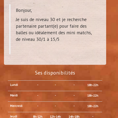
Bonjour,
Je suis de niveau 30 et je recherche
partenaire partant(e) pour faire des
balles ou idéalement des mini matchs,
de niveau 30/1 à 15/5
Ses disponibilités
Lundi
-
-
-
18h-22h
Mardi
-
-
-
18h-22h
Mercredi
-
-
-
18h-22h
Jeudi
-
8h-12h
12h-14h
14h-18h