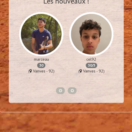
Les nouveaux !
marceau
cel92
30
30/3
76)
(
Vanves - 92)
(
Vanves - 92)
(
Lime