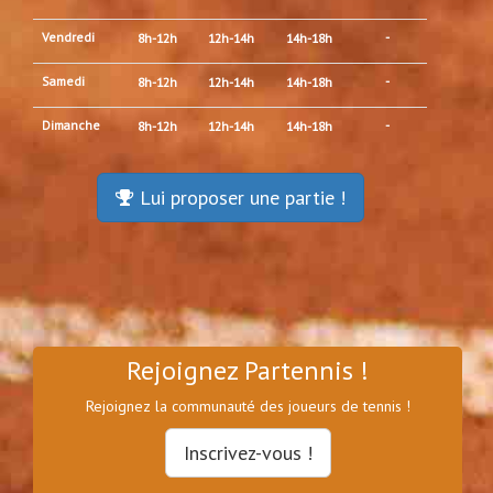
Vendredi
-
8h-12h
12h-14h
14h-18h
Samedi
-
8h-12h
12h-14h
14h-18h
Dimanche
-
8h-12h
12h-14h
14h-18h
Lui proposer une partie !
Rejoignez Partennis !
Rejoignez la communauté des joueurs de tennis !
Inscrivez-vous !