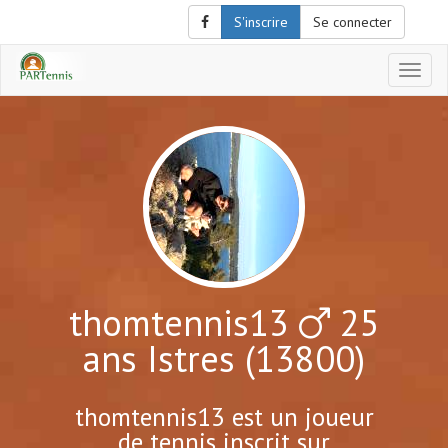
S'inscrire
Se connecter
Affich
le
menu
de
naviga
thomtennis13
25
ans Istres (13800)
thomtennis13 est un joueur
de tennis inscrit sur