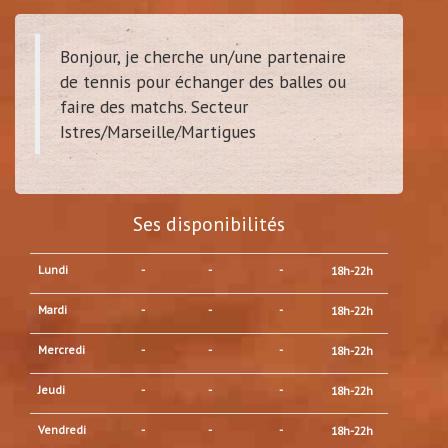
Bonjour, je cherche un/une partenaire
de tennis pour échanger des balles ou
faire des matchs. Secteur
Istres/Marseille/Martigues
Ses disponibilités
Lundi
-
-
-
18h-22h
Mardi
-
-
-
18h-22h
Mercredi
-
-
-
18h-22h
Jeudi
-
-
-
18h-22h
Vendredi
-
-
-
18h-22h