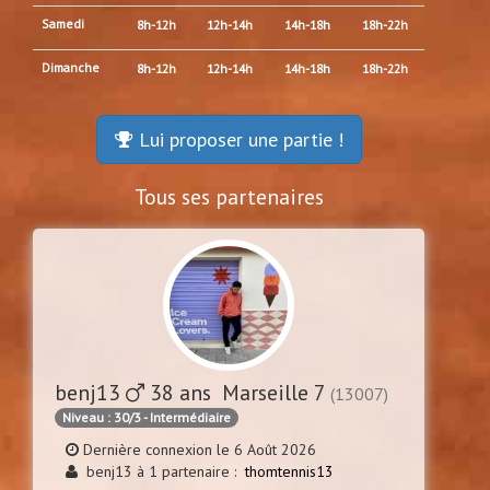
Samedi
8h-12h
12h-14h
14h-18h
18h-22h
Dimanche
8h-12h
12h-14h
14h-18h
18h-22h
Lui proposer une partie !
Tous ses partenaires
benj13
38 ans Marseille 7
(13007)
Niveau : 30/3 - Intermédiaire
Dernière connexion le 6 Août 2026
benj13 à 1 partenaire :
thomtennis13