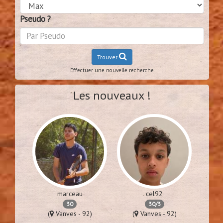
Pseudo ?
Trouver
Effectuer une nouvelle recherche
Les nouveaux !
marceau
cel92
30
30/3
76)
(
Vanves - 92)
(
Vanves - 92)
(
Lime