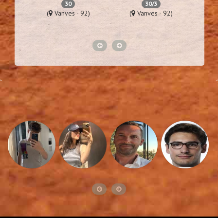
30
30/3
76)
(
Vanves - 92)
(
Vanves - 92)
(
Lime