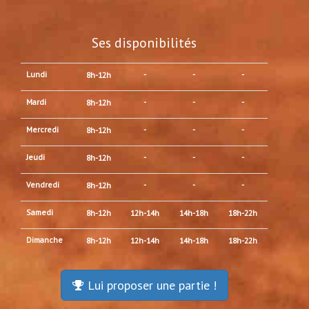
Ses disponibilités
Lundi
-
-
-
8h-12h
Mardi
-
-
-
8h-12h
Mercredi
-
-
-
8h-12h
Jeudi
-
-
-
8h-12h
Vendredi
-
-
-
8h-12h
Samedi
8h-12h
12h-14h
14h-18h
18h-22h
Dimanche
8h-12h
12h-14h
14h-18h
18h-22h
Lui proposer une partie !