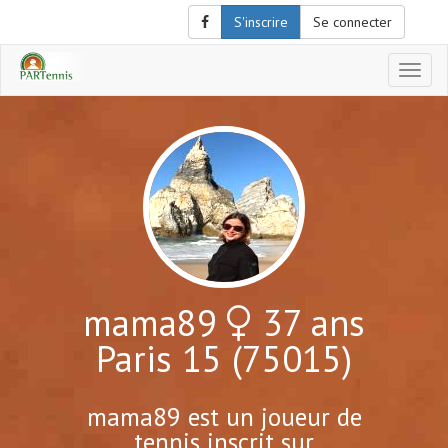
S'inscrire
Se connecter
Affich
le
menu
de
naviga
mama89
37 ans
Paris 15 (75015)
mama89 est un joueur de
tennis inscrit sur