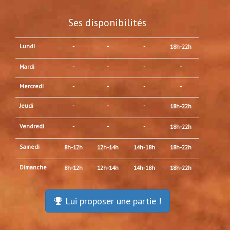
Ses disponibilités
Lundi
-
-
-
18h-22h
Mardi
-
-
-
-
Mercredi
-
-
-
-
Jeudi
-
-
-
18h-22h
Vendredi
-
-
-
18h-22h
Samedi
8h-12h
12h-14h
14h-18h
18h-22h
Dimanche
8h-12h
12h-14h
14h-18h
18h-22h
Lui proposer une partie !