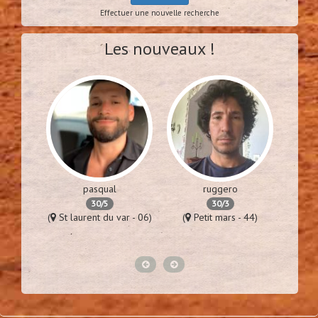
Effectuer une nouvelle recherche
Les nouveaux !
pasqual
ruggero
30/5
30/3
es - 94)
(
St laurent du var - 06)
(
Petit mars - 44)
(