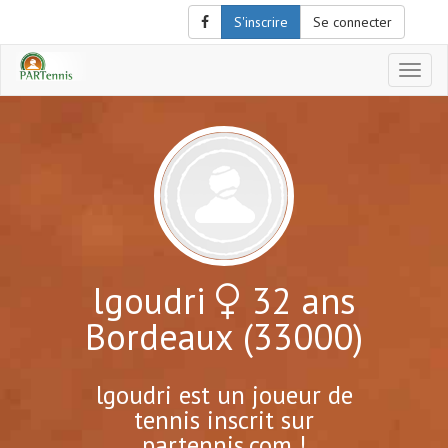
S'inscrire
Se connecter
Affich
le
menu
de
naviga
lgoudri
32 ans
Bordeaux (33000)
lgoudri est un joueur de
tennis inscrit sur
partennis.com !