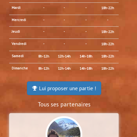
Mardi
-
-
-
18h-22h
Mercredi
-
-
-
-
Jeudi
-
-
-
18h-22h
Vendredi
-
-
-
18h-22h
Samedi
8h-12h
12h-14h
14h-18h
18h-22h
Dimanche
8h-12h
12h-14h
14h-18h
18h-22h
Lui proposer une partie !
Tous ses partenaires