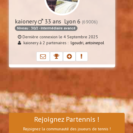
kaionery
33 ans Lyon 6
(69006)
Niveau : 30/2 - Intermédiaire avancé
Dernière connexion le 4 Septembre 2025
kaionery à 2 partenaires :
lgoudri,
antoinepol
Rejoignez Partennis !
Rejoignez la communauté des joueurs de tennis !