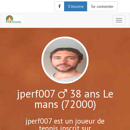
S'inscrire
Se connecter
Affich
le
menu
de
naviga
jperf007
38 ans Le
mans (72000)
jperf007 est un joueur de
tennis inscrit sur