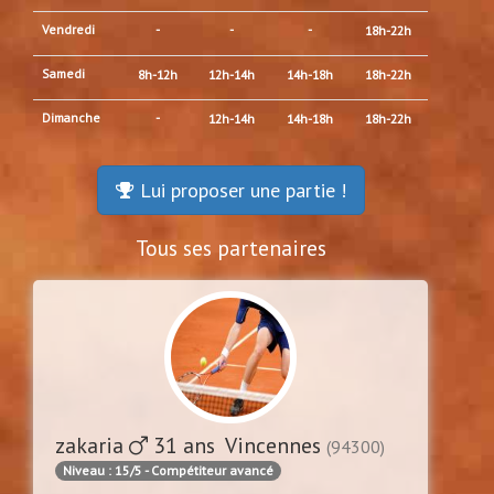
Vendredi
-
-
-
18h-22h
Samedi
8h-12h
12h-14h
14h-18h
18h-22h
Dimanche
-
12h-14h
14h-18h
18h-22h
Lui proposer une partie !
Tous ses partenaires
zakaria
31 ans Vincennes
(94300)
Niveau : 15/5 - Compétiteur avancé