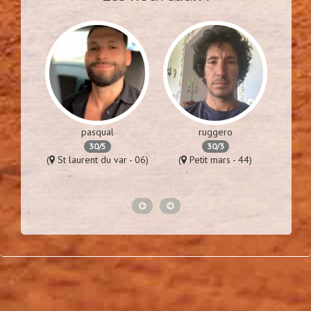
pasqual
ruggero
30/5
30/3
es - 94)
(
St laurent du var - 06)
(
Petit mars - 44)
(