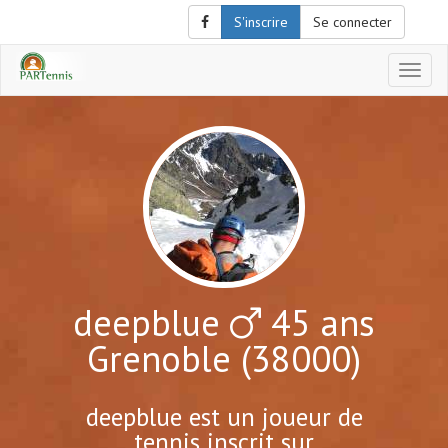
S'inscrire
Se connecter
Affich
le
menu
de
naviga
deepblue
45 ans
Grenoble (38000)
deepblue est un joueur de
tennis inscrit sur