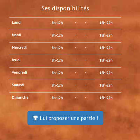
Ses disponibilités
Lundi
-
-
8h-12h
18h-22h
Mardi
-
-
8h-12h
18h-22h
Mercredi
-
-
8h-12h
18h-22h
Jeudi
-
-
8h-12h
18h-22h
Vendredi
-
-
8h-12h
18h-22h
Samedi
-
-
8h-12h
18h-22h
Dimanche
-
-
8h-12h
18h-22h
Lui proposer une partie !