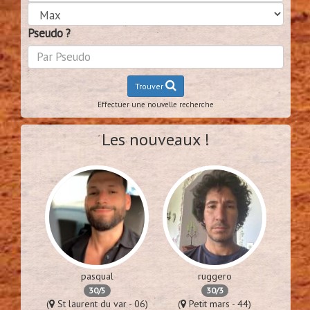
Pseudo ?
Trouver
Effectuer une nouvelle recherche
Les nouveaux !
pasqual
ruggero
30/5
30/3
es - 94)
(
St laurent du var - 06)
(
Petit mars - 44)
(