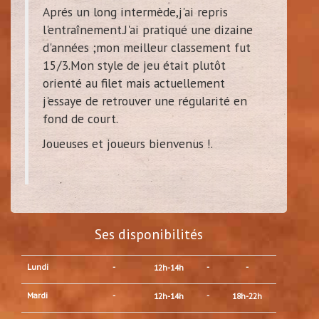
Aprés un long intermède,j'ai repris
l'entraînement.J'ai pratiqué une dizaine
d'années ;mon meilleur classement fut
15/3.Mon style de jeu était plutôt
orienté au filet mais actuellement
j'essaye de retrouver une régularité en
fond de court.
Joueuses et joueurs bienvenus !.
Ses disponibilités
Lundi
-
-
-
12h-14h
Mardi
-
-
12h-14h
18h-22h