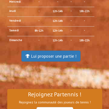
Mercredi
-
-
-
-
Jeudi
-
-
12h-14h
18h-22h
Vendredi
-
-
-
12h-14h
Samedi
-
-
8h-12h
12h-14h
Dimanche
-
-
12h-14h
18h-22h
Lui proposer une partie !
Rejoignez Partennis !
Rejoignez la communauté des joueurs de tennis !