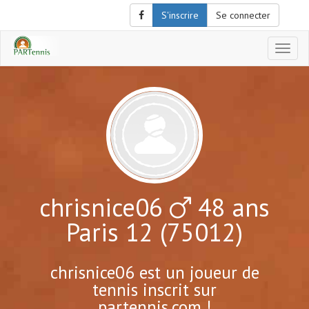
S'inscrire
Se connecter
Affich
le
menu
de
naviga
chrisnice06
48 ans
Paris 12 (75012)
chrisnice06 est un joueur de
tennis inscrit sur
partennis.com !