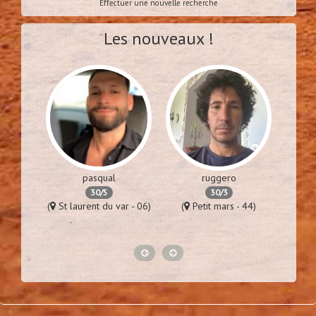
Effectuer une nouvelle recherche
Les nouveaux !
pasqual
ruggero
30/5
30/3
es - 94)
(
St laurent du var - 06)
(
Petit mars - 44)
(