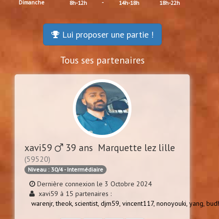
Dimanche
-
8h-12h
14h-18h
18h-22h
Lui proposer une partie !
Tous ses partenaires
xavi59
39 ans Marquette lez lille
(59520)
Niveau : 30/4 - Intermédiaire
Dernière connexion le 3 Octobre 2024
xavi59 à 15 partenaires :
warenjr,
theok,
scientist,
djm59,
vincent117,
nonoyouki,
yang,
bud