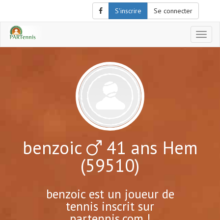
S'inscrire
Se connecter
Affich
le
menu
de
naviga
benzoic
41 ans Hem
(59510)
benzoic est un joueur de
tennis inscrit sur
partennis.com !