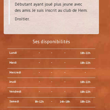
Débutant ayant joué plus jeune avec
des amis. Je suis inscrit au club de Hem.
Droitier.
Ses disponibilités
Lundi
-
-
-
18h-22h
Mardi
-
-
-
18h-22h
Mercredi
-
-
-
-
Jeudi
-
-
-
18h-22h
Vendredi
-
-
-
18h-22h
Samedi
-
8h-12h
14h-18h
18h-22h