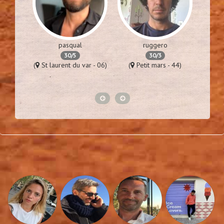
pasqual
ruggero
30/5
30/3
es - 94)
(
St laurent du var - 06)
(
Petit mars - 44)
(