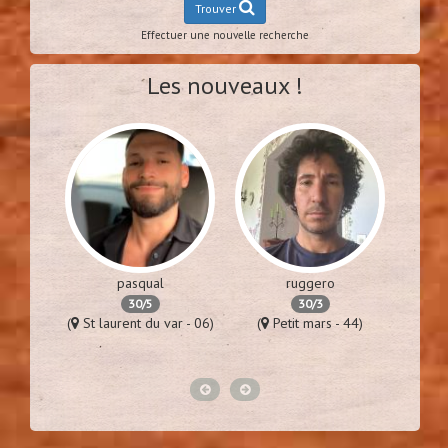
Trouver
Effectuer une nouvelle recherche
Les nouveaux !
pasqual
ruggero
30/5
30/3
es - 94)
(
St laurent du var - 06)
(
Petit mars - 44)
(