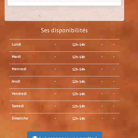
Ses disponibilités
Lundi
-
-
-
12h-14h
Mardi
-
-
-
12h-14h
Mercredi
-
-
-
12h-14h
Jeudi
-
-
-
12h-14h
Vendredi
-
-
-
12h-14h
Samedi
-
-
-
12h-14h
Dimanche
-
-
-
12h-14h