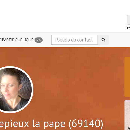
P
 PARTIE PUBLIQUE
23
epieux la pape (69140)
A