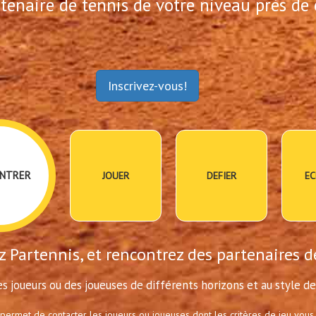
tenaire de tennis de votre niveau près de 
Inscrivez-vous!
NTRER
JOUER
DEFIER
EC
 Partennis, et rencontrez des partenaires d
s joueurs ou des joueuses de différents horizons et au style de 
 permet de contacter les joueurs ou joueuses dont les critères de jeu vous