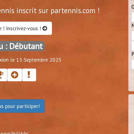
O
nnis inscrit sur partennis.com !
N
e ! Inscrivez-vous !
u : Débutant
P
xion le 13 Septembre 2025
ous
pour participer!
sponibilités