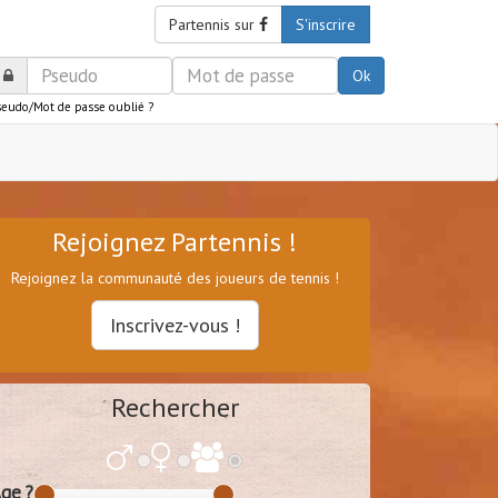
Partennis sur
S'inscrire
Ok
seudo/Mot de passe oublié ?
Rejoignez Partennis !
Rejoignez la communauté des joueurs de tennis !
Inscrivez-vous !
Rechercher
ge ?