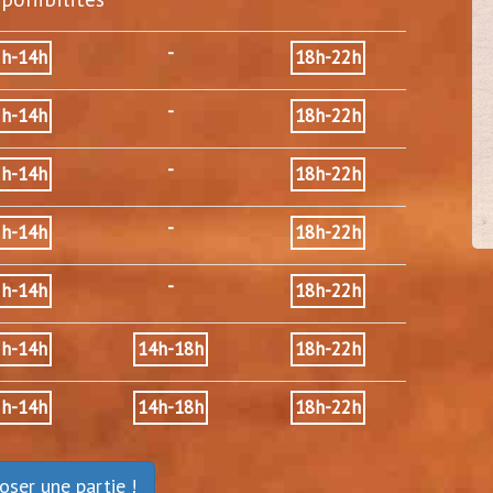
-
2h-14h
18h-22h
cel92
-
2h-14h
18h-22h
30/3
(
Vanves - 92)
-
2h-14h
18h-22h
-
2h-14h
18h-22h
-
2h-14h
18h-22h
2h-14h
14h-18h
18h-22h
2h-14h
14h-18h
18h-22h
oser une partie !