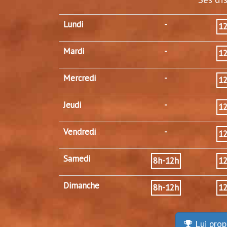
Lundi
-
1
Mardi
-
1
Mercredi
-
1
Jeudi
-
1
Vendredi
-
1
Samedi
8h-12h
1
Dimanche
8h-12h
1
Lui prop