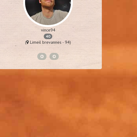
vince94
p
40
(
Limeil brevannes - 94)
(
St laure