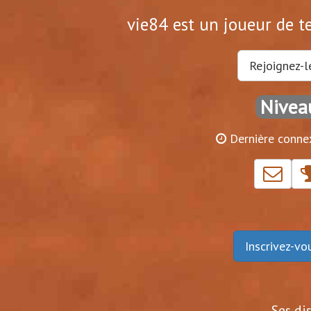
vie84 est un joueur de te
Rejoignez-l
Nivea
Dernière conne
Inscrivez-v
Ses di