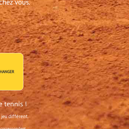
chez vous.
HANGER
e tennis !
jeu différent.
 correspondent.