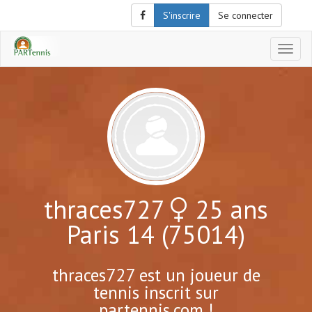
S'inscrire
Se connecter
Affich
le
menu
de
naviga
thraces727
25 ans
Paris 14 (75014)
thraces727 est un joueur de
tennis inscrit sur
partennis.com !