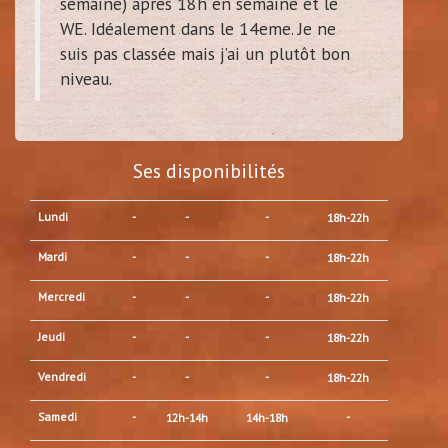
semaine) après 18h en semaine et le
WE. Idéalement dans le 14eme. Je ne
suis pas classée mais j’ai un plutôt bon
niveau.
Ses disponibilités
Lundi
-
-
-
18h-22h
Mardi
-
-
-
18h-22h
Mercredi
-
-
-
18h-22h
Jeudi
-
-
-
18h-22h
Vendredi
-
-
-
18h-22h
Samedi
-
-
12h-14h
14h-18h