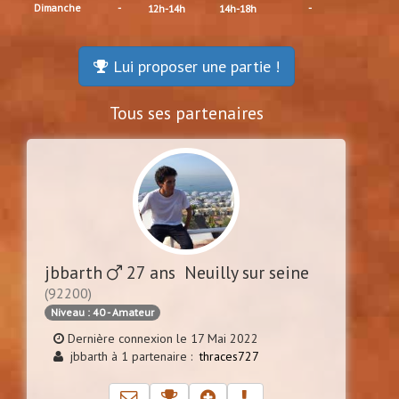
Dimanche
-
-
12h-14h
14h-18h
Lui proposer une partie !
Tous ses partenaires
jbbarth
27 ans Neuilly sur seine
(92200)
Niveau : 40 - Amateur
Dernière connexion le 17 Mai 2022
jbbarth à 1 partenaire :
thraces727