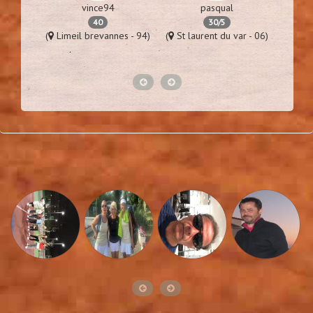
vince94
pasqual
40
30/5
92)
(
Limeil brevannes - 94)
(
St laurent du var - 06)
(
P