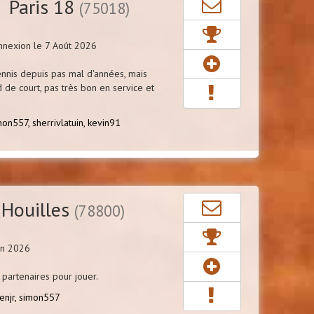
 Paris 18
(75018)
nnexion le 7 Août 2026
nnis depuis pas mal d'années, mais
 de court, pas très bon en service et
mon557,
sherrivlatuin,
kevin91
Houilles
(78800)
in 2026
 partenaires pour jouer.
enjr,
simon557