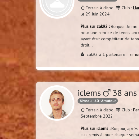
Terrain à dispo
Club :
Ha
le 29 Juin 2024
Plus sur zak92 :
Bonjour, Je me 
pour une reprise de tennis apr
ayant était compétiteur de tenn
droit...
zak92 à 1 partenaire :
simo
iclems
38 ans
Niveau : 40 - Amateur
Terrain à dispo
Club :
Pe
Septembre 2022
Plus sur iclems :
Bonjour, après 
suis remis à jouer chaque sema