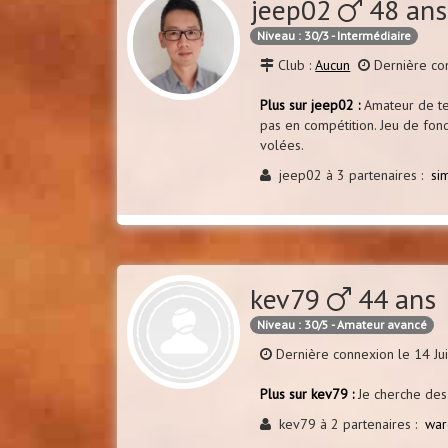
jeep02
48 ans
Niveau : 30/3 - Intermédiaire
Club :
Aucun
Dernière co
Plus sur jeep02 :
Amateur de te
pas en compétition. Jeu de fond
volées.
jeep02 à 3 partenaires :
si
kev79
44 ans 
Niveau : 30/5 - Amateur avancé
Dernière connexion le 14 Ju
Plus sur kev79 :
Je cherche des
kev79 à 2 partenaires :
war