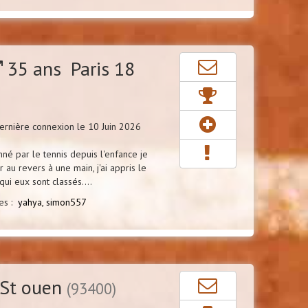
35 ans Paris 18
rnière connexion le 10 Juin 2026
né par le tennis depuis l'enfance je
er au revers à une main, j'ai appris le
ui eux sont classés....
res :
yahya,
simon557
St ouen
(93400)