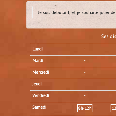
Je suis débutant, et je souhaite jouer 
dam
Ses di
(
Tour
Lundi
-
Mardi
-
Mercredi
-
Jeudi
-
Vendredi
-
Samedi
8h-12h
1