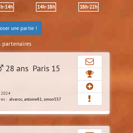
2h-14h
14h-18h
18h-22h
oser une partie !
s partenaires
28 ans Paris 15
n 2024
res :
alvaroc,
antoine81,
simon557