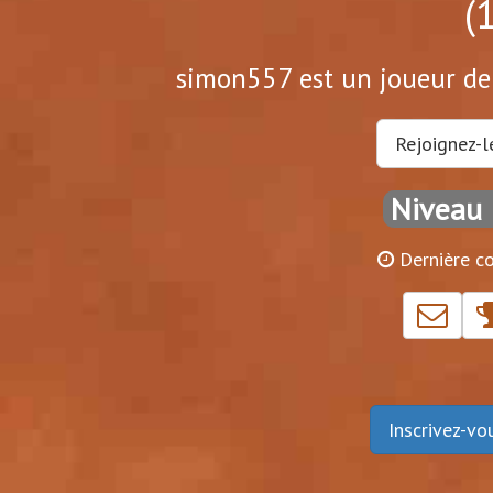
(
simon557 est un joueur de 
Rejoignez-l
Niveau 
Dernière co
Inscrivez-v