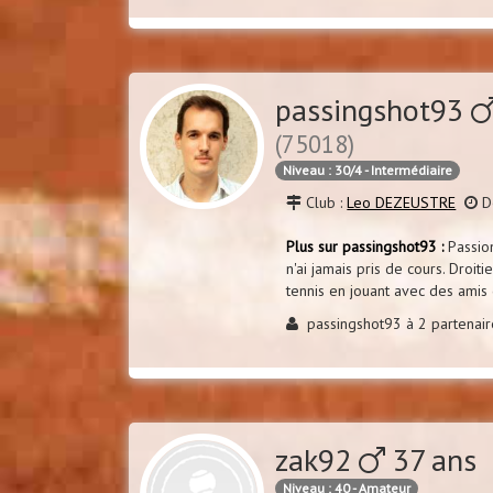
passingshot93
(75018)
Niveau : 30/4 - Intermédiaire
Club :
Leo DEZEUSTRE
De
Plus sur passingshot93 :
Passion
n'ai jamais pris de cours. Droiti
tennis en jouant avec des amis q
passingshot93 à 2 partenai
zak92
37 ans 
Niveau : 40 - Amateur