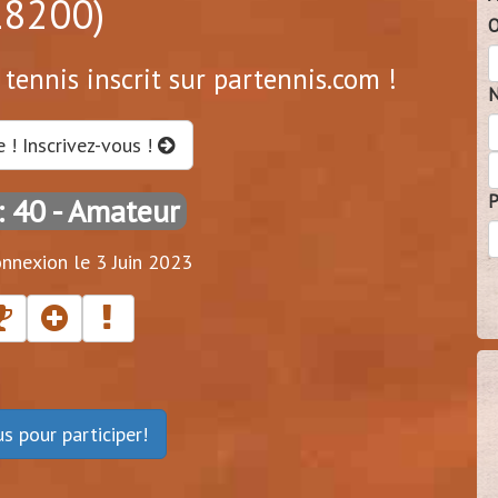
18200)
O
tennis inscrit sur partennis.com !
N
e ! Inscrivez-vous !
P
: 40
- Amateur
nnexion le 3 Juin 2023
ous
pour participer!