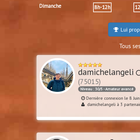
Dimanche
8h-12h
1
Lui prop
Tous se
damichelangeli
(75015)
Niveau : 30/5 - Amateur avancé
Dernière connexion le 8 Jui
damichelangeli à 3 partenai