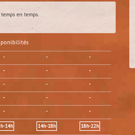
de temps en temps.
ien37
tony35
40
40
sponibilités
s - 37)
(
Belbeuf - 76)
-
-
-
-
-
-
-
-
-
-
-
-
-
-
-
2h-14h
14h-18h
18h-22h