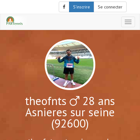
S'inscrire
Se connecter
Affich
le
menu
de
naviga
theofnts
28 ans
Asnieres sur seine
(92600)