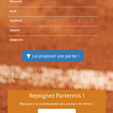
Mercredi
-
-
-
-
Jeudi
-
-
-
-
Vendredi
-
-
-
-
Samedi
-
-
-
-
Dimanche
-
-
-
-
Lui proposer une partie !
Rejoignez Partennis !
Rejoignez la communauté des joueurs de tennis !