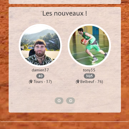
Les nouveaux !
damien37
tony35
40
30/5
57)
(
Tours - 37)
(
Belbeuf - 76)
(