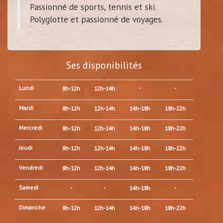
Passionné de sports, tennis et ski.
Polyglotte et passionné de voyages.
Ses disponibilités
Lundi
-
-
8h-12h
12h-14h
Mardi
8h-12h
12h-14h
14h-18h
18h-22h
Mercredi
8h-12h
12h-14h
14h-18h
18h-22h
Jeudi
8h-12h
12h-14h
14h-18h
18h-22h
Vendredi
8h-12h
12h-14h
14h-18h
18h-22h
Samedi
-
-
-
14h-18h
Dimanche
8h-12h
12h-14h
14h-18h
18h-22h