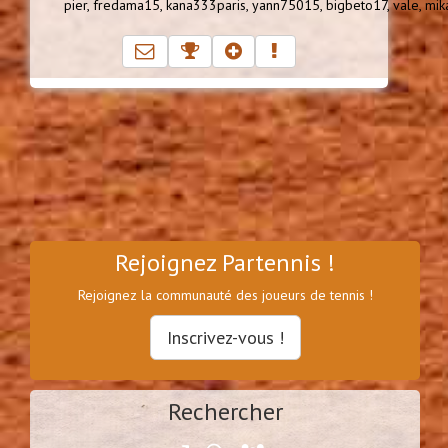
pier,
fredama15,
kana333paris,
yann75015,
bigbeto17,
vale,
mik
Rejoignez Partennis !
Rejoignez la communauté des joueurs de tennis !
Inscrivez-vous !
Rechercher