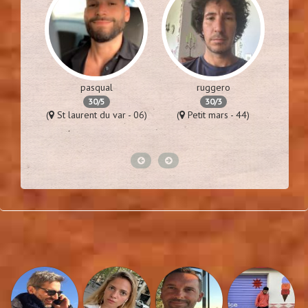
pasqual
ruggero
30/5
30/3
es - 94)
(
St laurent du var - 06)
(
Petit mars - 44)
(