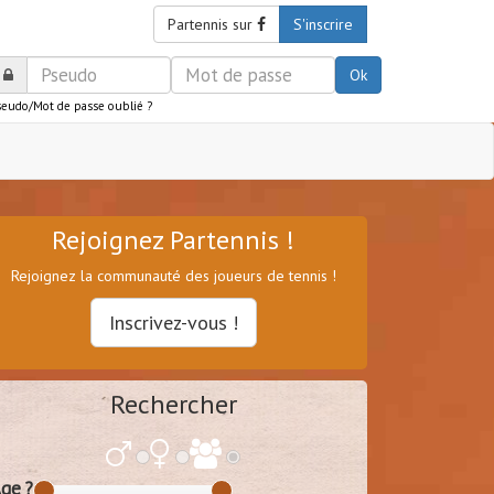
Partennis sur
S'inscrire
Ok
seudo/Mot de passe oublié ?
Rejoignez Partennis !
Rejoignez la communauté des joueurs de tennis !
Inscrivez-vous !
Rechercher
ge ?