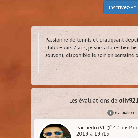
Inscrivez-v
dam
Passionné de tennis et pratiquant depu
(
Tou
club depuis 2 ans, je suis à la recherch
souvent, disponible le soir en semaine 
Les évaluations de
oliv92
évaluation 
1
Par pedro31
42 ansPar
2019 à 19h13