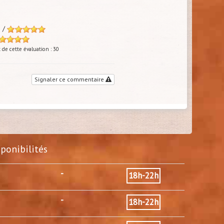
s /
de cette évaluation : 30
Signaler ce commentaire
sponibilités
-
18h-22h
-
18h-22h