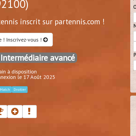
92100)
O
ennis inscrit sur partennis.com !
N
e ! Inscrivez-vous !
P
 Intermédiaire avancé
ain à disposition
nnexion le 17 Août 2025
Match
Droitier