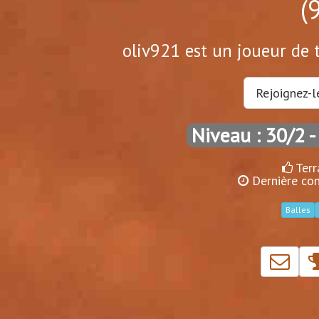
(
oliv921 est un joueur de t
Rejoignez-l
Niveau : 30/2
-
Terr
Dernière co
Balles