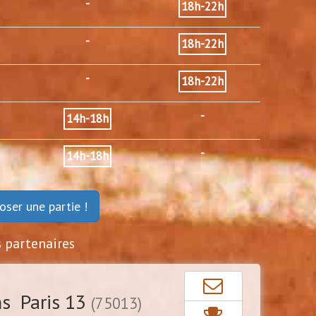
-
18h-22h
-
18h-22h
-
18h-22h
-
14h-18h
-
14h-18h
oser une partie !
s partenaires
s Paris 13
(75013)