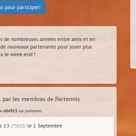
ous
pour participer!
ien37
tony35
40
40
is de nombreuses années entre amis et en
rs - 37)
(
Belbeuf - 76)
e de nouveaux partenaires pour jouer plus
ou le week-end !
1
par les membres de Partennis
de
oliv921
sur partennis
is 13
le 1 Septembre
(75013)