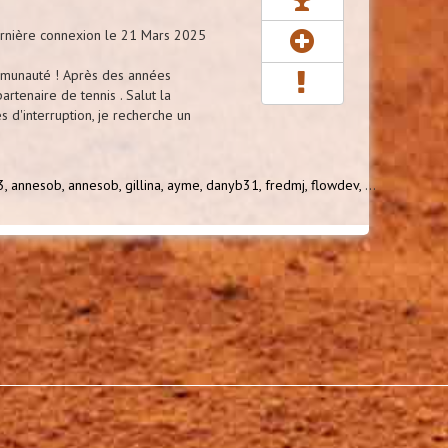
nière connexion le 21 Mars 2025
mmunauté ! Après des années
partenaire de tennis . Salut la
d'interruption, je recherche un
3,
annesob,
annesob,
gillina,
ayme,
danyb31,
fredmj,
flowdev,
...