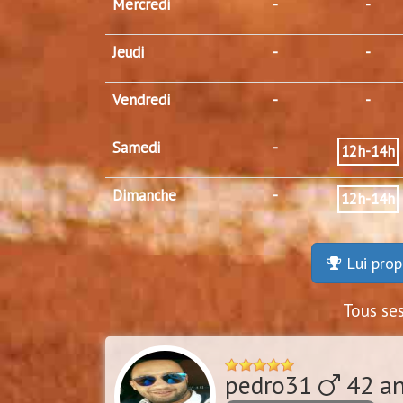
Mercredi
-
-
Jeudi
-
-
Vendredi
-
-
Samedi
-
12h-14h
Dimanche
-
12h-14h
Lui prop
Tous se
pedro31
42 an