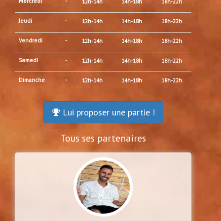
Mercredi
-
12h-14h
14h-18h
18h-22h
Jeudi
-
12h-14h
14h-18h
18h-22h
Vendredi
-
12h-14h
14h-18h
18h-22h
Samedi
-
12h-14h
14h-18h
18h-22h
Dimanche
-
12h-14h
14h-18h
18h-22h
Lui proposer une partie !
Tous ses partenaires