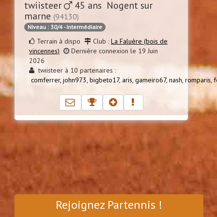
twiisteer
45 ans Nogent sur
marne
(94130)
Niveau : 30/4 - Intermédiaire
Terrain à dispo
Club :
La Faluère (bois de
vincennes)
Dernière connexion le 19 Juin
2026
twiisteer à 10 partenaires :
comferrer,
john973,
bigbeto17,
aris,
gameiro67,
nash,
romparis,
f
Rejoignez Partennis !