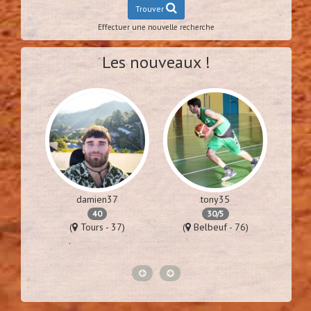
Trouver
Effectuer une nouvelle recherche
Les nouveaux !
damien37
tony35
40
30/5
57)
(
Tours - 37)
(
Belbeuf - 76)
(