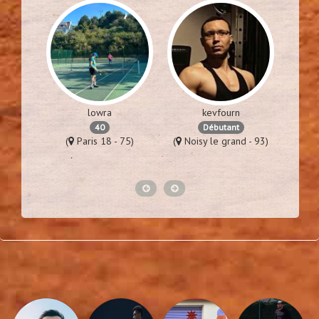
lowra
kevfourn
40
Débutant
 44)
(
Paris 18 - 75)
(
Noisy le grand - 93)
(