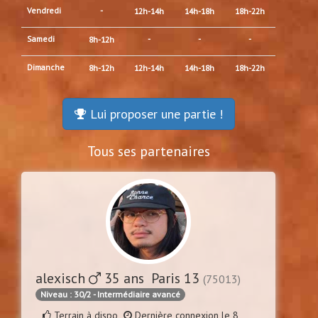
Vendredi
-
12h-14h
14h-18h
18h-22h
Samedi
-
-
-
8h-12h
Dimanche
8h-12h
12h-14h
14h-18h
18h-22h
Lui proposer une partie !
Tous ses partenaires
alexisch
35 ans Paris 13
(75013)
Niveau : 30/2 - Intermédiaire avancé
Terrain à dispo
Dernière connexion le 8