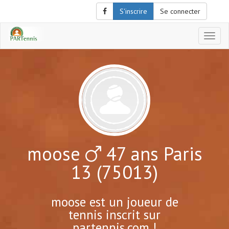
S'inscrire
Se connecter
Affich
le
menu
de
naviga
moose
47 ans Paris
13 (75013)
moose est un joueur de
tennis inscrit sur
partennis.com !