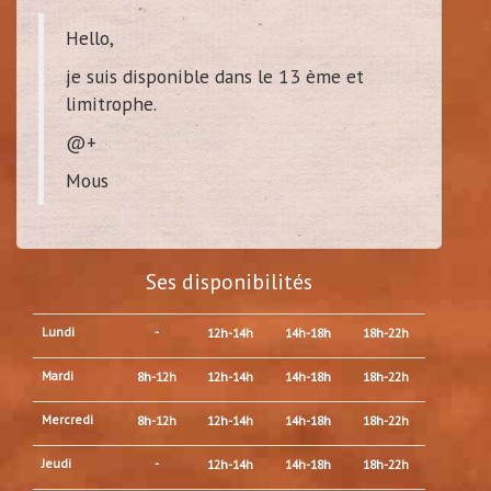
Hello,
je suis disponible dans le 13 ème et
limitrophe.
@+
Mous
Ses disponibilités
Lundi
-
12h-14h
14h-18h
18h-22h
Mardi
8h-12h
12h-14h
14h-18h
18h-22h
Mercredi
8h-12h
12h-14h
14h-18h
18h-22h
Jeudi
-
12h-14h
14h-18h
18h-22h