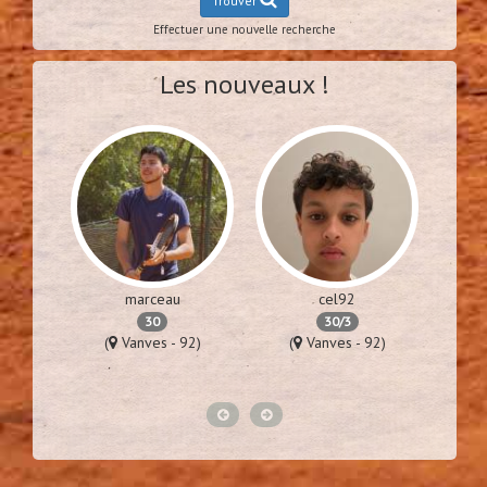
Trouver
Effectuer une nouvelle recherche
Les nouveaux !
marceau
cel92
30
30/3
76)
(
Vanves - 92)
(
Vanves - 92)
(
Lime