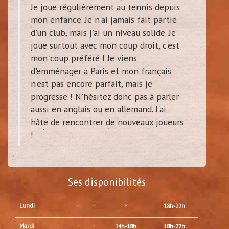
Je joue régulièrement au tennis depuis
mon enfance. Je n'ai jamais fait partie
d'un club, mais j'ai un niveau solide. Je
joue surtout avec mon coup droit, c'est
mon coup préféré ! Je viens
d'emménager à Paris et mon français
n'est pas encore parfait, mais je
progresse ! N'hésitez donc pas à parler
aussi en anglais ou en allemand. J'ai
hâte de rencontrer de nouveaux joueurs
!
Ses disponibilités
Lundi
-
-
-
18h-22h
Mardi
-
-
14h-18h
18h-22h