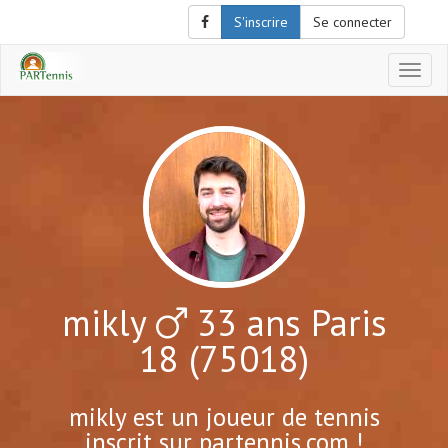
S'inscrire
Se connecter
Affich
le
menu
de
naviga
mikly
33 ans Paris
18 (75018)
mikly est un joueur de tennis
inscrit sur partennis.com !