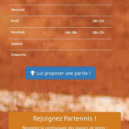
Mercredi
-
-
-
-
Jeudi
-
-
-
18h-22h
Vendredi
-
-
14h-18h
18h-22h
Samedi
-
-
-
-
Dimanche
-
-
-
-
Lui proposer une partie !
Rejoignez Partennis !
Rejoignez la communauté des joueurs de tennis !